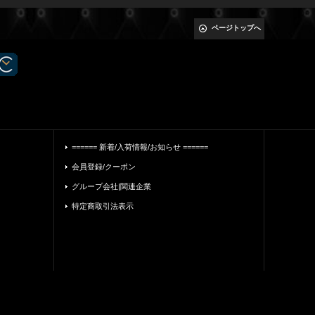
ページトップへ
====== 新着/入荷情報/お知らせ ======
会員登録/クーポン
グループ会社|関連企業
特定商取引法表示