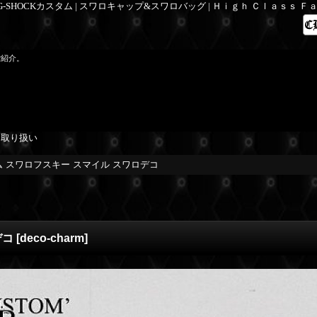
 G-SHOCKカスタム | スワロキャップ&スワロバッグ | Ｈｉｇｈ Ｃｌａｓｓ 
ご紹介。
を取り扱い
 スワロフスキー スマイル スワロデコ
デコ
[
deco-charm
]