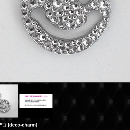
デコ
[
deco-charm
]