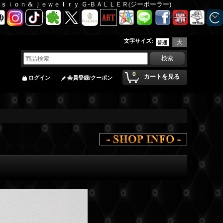
Ｆａｓｉｏｎ & ｊｅｗｅｌｒｙ Ｇ-ＢＡＬＬＥＲ(ジーボーラー)
文字サイズ
:
0
カートを見る
ログイン
会員登録/クーポン