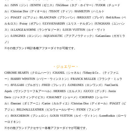
ル）/SINN（ジン）/ZENITH（ゼニス）/TAGHeuer（タグ・ホイヤー）/TUDOR（チュード
ル）/Christian Dior（ディオール）/TISSOT（ティソ）/HAMILTON（ハミルト
ン）/PIAGET（ピアジェ）/BLANCPAIN（ブランパン）/BREGUET（ブレゲ）/Bell＆Ross（ベ
ル＆ロス）/Poiray（ポアレ）/ULYSSENARDIN（ユリス・ナルダン）/JUNGHANS（ユンハン
ス）/A LANGE＆SOHNE（ランゲ＆ゾーネ）/LOUIS VUITTON（ルイ・ヴィト
ン）/LONGINES（ロンジン）/AQUANAUTIC（アクアノウティック）/GaGamilano（ガガミラ
ノ）
※その他ブランド時計各種アフターダイヤが可能です。
・ジュエリー・
CHROME HEARTS（クロムハーツ）/CHANEL（シャネル）/Tiffany＆Co．（ティファニ
ー）/HARRY WINSTON（ハリー・ウィンストン）/FRANCK MULLER（フランク・ミュラ
ー）/BVLGARI（ブルガリ）/FRED（フレッド）/LONEONES（ロンワンズ）/VanCleef＆
Arpels（ヴァンクリーフ＆アーぺル）/HERMES（エルメス）/GUCCI（グッチ）/Justin
Davis（ジャスティンデイビス）/CHAUMET（ショーメ）/CHOPARD（ショパー
ル）/Damiani（ダミアーニ）/Cartier（カルティエ）/Christian Dior（ディオール）/PIAGET（ピ
アジェ）/BILLWALLLEATHER（ビルウォールレザー）/FENDI（フェンデ
ィ）/BOUCHERON（ブシュロン）/LOUIS VUITTON（ルイ・ヴィトン）/LoreeRodkin（ローリ
ーロドキン）
※その他ブランドアクセサリー各種アフターダイヤが可能です。