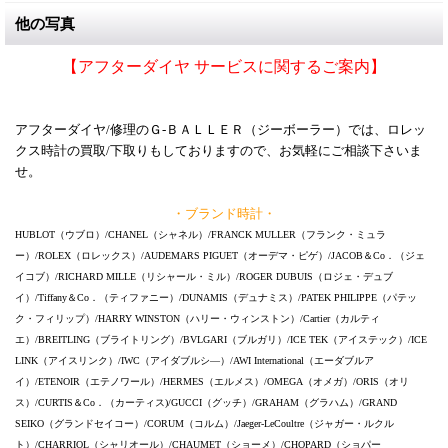
他の写真
【アフターダイヤ サービスに関するご案内】
アフターダイヤ/修理のＧ-ＢＡＬＬＥＲ（ジーボーラー）では、ロレッ
クス時計の買取/下取りもしておりますので、お気軽にご相談下さいま
せ。
・ブランド時計・
HUBLOT（ウブロ）/CHANEL（シャネル）/FRANCK MULLER（フランク・ミュラ
ー）/ROLEX（ロレックス）/AUDEMARS PIGUET（オーデマ・ピゲ）/JACOB＆Co．（ジェ
イコブ）/RICHARD MILLE（リシャール・ミル）/ROGER DUBUIS（ロジェ・デュブ
イ）/Tiffany＆Co．（ティファニー）/DUNAMIS（デュナミス）/PATEK PHILIPPE（パテッ
ク・フィリップ）/HARRY WINSTON（ハリー・ウィンストン）/Cartier（カルティ
エ）/BREITLING（ブライトリング）/BVLGARI（ブルガリ）/ICE TEK（アイステック）/ICE
LINK（アイスリンク）/IWC（アイダブルシ―）/AWI International（エーダブルア
イ）/ETENOIR（エテノワール）/HERMES（エルメス）/OMEGA（オメガ）/ORIS（オリ
ス）/CURTIS＆Co．（カーティス)/GUCCI（グッチ）/GRAHAM（グラハム）/GRAND
SEIKO（グランドセイコー）/CORUM（コルム）/Jaeger-LeCoultre（ジャガー・ルクル
ト）/CHARRIOL（シャリオール）/CHAUMET（ショーメ）/CHOPARD（ショパー