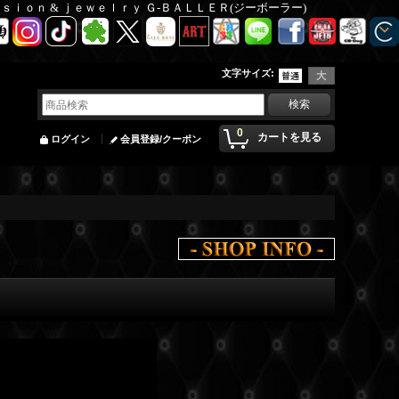
Ｆａｓｉｏｎ & ｊｅｗｅｌｒｙ Ｇ-ＢＡＬＬＥＲ(ジーボーラー)
文字サイズ
:
0
カートを見る
ログイン
会員登録/クーポン