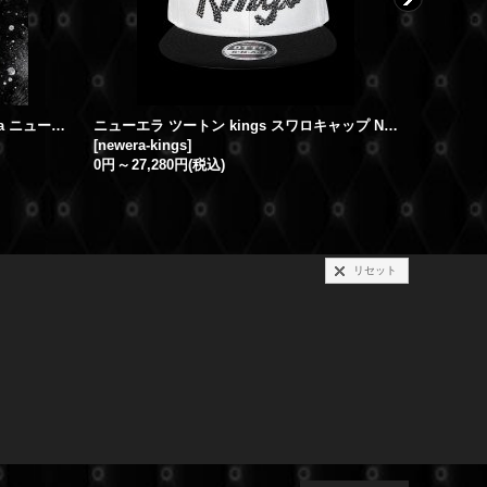
Jewel cap ジュエルキャップ Newera ニューエラ スワロ New York Yankees "ヤンキース"
ニューエラ ツートン kings スワロキャップ NEW ERA
ニューエラ 
[
newera-kings
]
[
newera-
0円
～
27,280円
(税込)
0円
～
27,
リセット