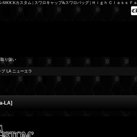
 G-SHOCKカスタム | スワロキャップ&スワロバッグ | Ｈｉｇｈ Ｃｌａｓｓ 
を取り扱い
ップ LA ニューエラ
a-LA
]