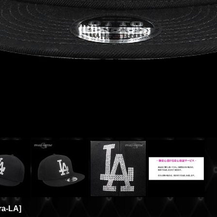
ra-LA
]