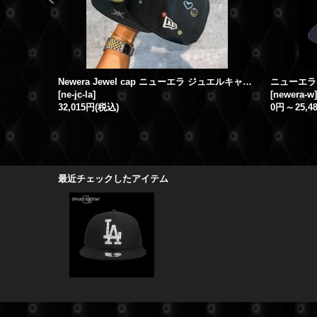
Newera Jewel cap ニューエラ ジュエルキャップ スワロ ベースボールキャップ "LA-Logo"
[
ne-jc-la
]
[
newera-w
]
32,015円
(税込)
0円
～
25,4
最近チェックしたアイテム