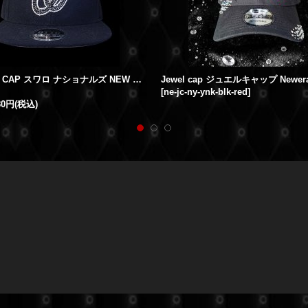
ニューエラ CAP スワロ ナショナルズ NEW ERA/OTTO
[
ne-jc-ny-ynk-blk-red
]
80円
(税込)