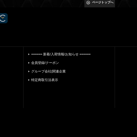
ページトップへ
====== 新着/入荷情報/お知らせ ======
会員登録/クーポン
グループ会社|関連企業
特定商取引法表示