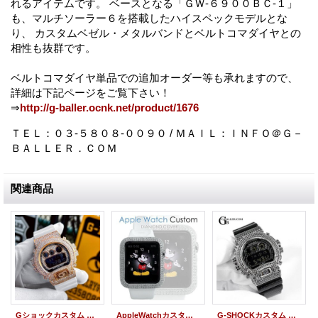
れるアイテムです。 ベースとなる「ＧＷ-６９００ＢＣ-１」
も、マルチソーラー６を搭載したハイスペックモデルとな
り、 カスタムベゼル・メタルバンドとベルトコマダイヤとの
相性も抜群です。
ベルトコマダイヤ単品での追加オーダー等も承れますので、
詳細は下記ページをご覧下さい！
⇒
http://g-baller.ocnk.net/product/1676
ＴＥＬ：０３-５８０８-００９０ / ＭＡＩＬ：ＩＮＦＯ＠Ｇ－
ＢＡＬＬＥＲ．ＣＯＭ
関連商品
Gショックカスタム DW6900 NB-7 ピンクゴールド フルカスタム
AppleWatchカスタム ダイヤケース Series1~3対応
G-SHOCKカスタム DW6900 ジオメトリック 生産終了 限定モデル