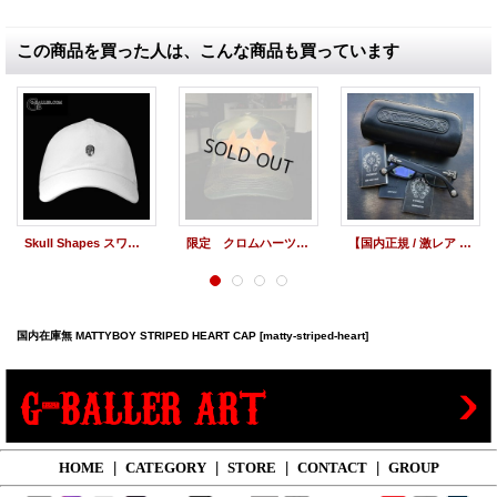
この商品を買った人は、こんな商品も買っています
Skull Shapes スワロ ホワイトコットンCAP 在庫セール！
限定 クロムハーツ トラッカーCAP 3スター カモフラ
【国内正規 / 激レア / 付属完備 / 国内在庫無】クロムハーツ ダガー アイウェア 眼鏡 INFLATABLE DATE-A MBK マットブラック 純正 度無しレンズ / 23225
国内在庫無 MATTYBOY STRIPED HEART CAP
[matty-striped-heart]
HOME
|
CATEGORY
|
STORE
|
CONTACT
|
GROUP