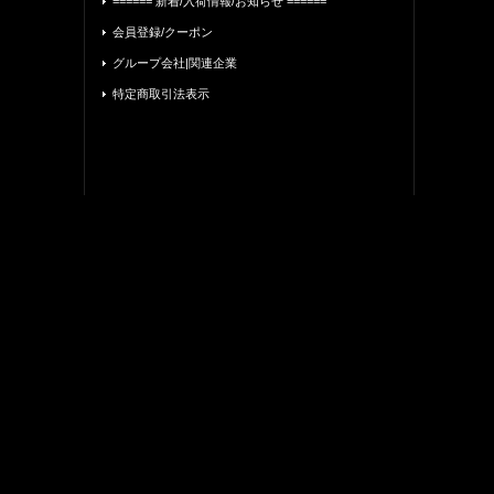
====== 新着/入荷情報/お知らせ ======
会員登録/クーポン
グループ会社|関連企業
特定商取引法表示