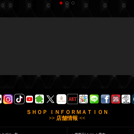
ＳＨＯＰ ＩＮＦＯＲＭＡＴＩＯＮ
>> 店舗情報 <<