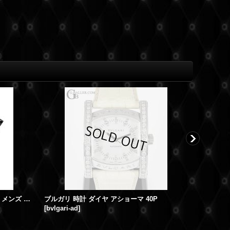
BVLGARI ブルガリ 時計 アショーマ メンズ AA44用 型押しクロコ レザーベルト 新品 黒
ブルガリ 時計 ダイヤ アショーマ 40P
[
bvlgari-ad
]
[
bulgari-b