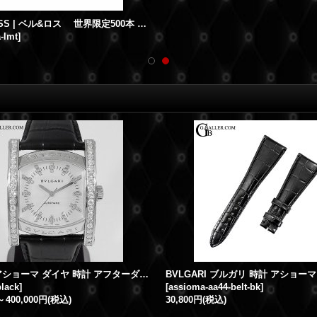
BELL&ROSS | ベル&ロス 世界限定500本 エアボーン スカルフェイス BR01-92-SA
a-lmt
]
ブルガリ アショーマ ダイヤ 時計 アフターダイヤ
lack
]
[
assioma-aa44-belt-bk
]
～
400,000円
(税込)
30,800円
(税込)