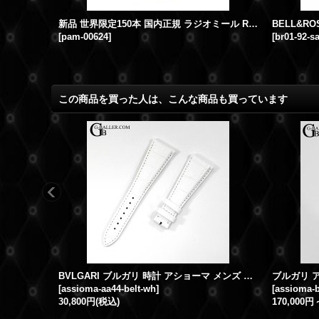
カルティエ サントス 100XL クロノグラフ PGベゼル 廃盤モデル W2020004
新品 世界限定150本 国内正規 ラジオミール RG 10DAYS GMT PAM00624 PANERAI/パネライ
[
pam-00624
]
[
br01-92-s
この商品を買った人は、こんな商品も買っています
BVLGARI ブルガリ 時計 アショーマ メンズ AA44用 型押し クロコダイル レザーベルト 新品 白
[
assioma-aa44-belt-wh
]
[
assioma-b
30,800円
(税込)
170,000円