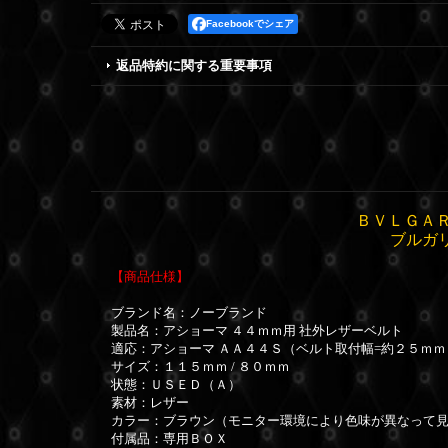
Facebookでシェア
返品特約に関する重要事項
ＢＶＬＧＡＲ
ブルガ
【商品仕様】
ブランド名：ノーブランド
製品名：アショーマ ４４ｍｍ用 社外レザーベルト
適応：アショーマ ＡＡ４４Ｓ（
ベルト取付幅=約２５ｍｍ
サイズ：１１５ｍｍ / ８０ｍｍ
状態：ＵＳＥＤ（Ａ）
素材：レザー
カラー：ブラウン（モニター環境により色味が異なって
付属品：専用ＢＯＸ