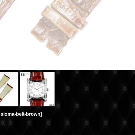
ssioma-belt-brown
]