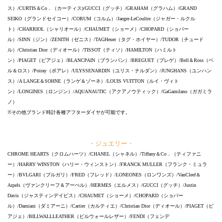
ス）/CURTIS＆Co．（カーティス)/GUCCI（グッチ）/GRAHAM（グラハム）/GRAND
SEIKO（グランドセイコー）/CORUM（コルム）/Jaeger-LeCoultre（ジャガー・ルクル
ト）/CHARRIOL（シャリオール）/CHAUMET（ショーメ）/CHOPARD（ショパー
ル）/SINN（ジン）/ZENITH（ゼニス）/TAGHeuer（タグ・ホイヤー）/TUDOR（チュード
ル）/Christian Dior（ディオール）/TISSOT（ティソ）/HAMILTON（ハミルト
ン）/PIAGET（ピアジェ）/BLANCPAIN（ブランパン）/BREGUET（ブレゲ）/Bell＆Ross（ベ
ル＆ロス）/Poiray（ポアレ）/ULYSSENARDIN（ユリス・ナルダン）/JUNGHANS（ユンハン
ス）/A LANGE＆SOHNE（ランゲ＆ゾーネ）/LOUIS VUITTON（ルイ・ヴィト
ン）/LONGINES（ロンジン）/AQUANAUTIC（アクアノウティック）/GaGamilano（ガガミラ
ノ）
※その他ブランド時計各種アフターダイヤが可能です。
・ジュエリー・
CHROME HEARTS（クロムハーツ）/CHANEL（シャネル）/Tiffany＆Co．（ティファニ
ー）/HARRY WINSTON（ハリー・ウィンストン）/FRANCK MULLER（フランク・ミュラ
ー）/BVLGARI（ブルガリ）/FRED（フレッド）/LONEONES（ロンワンズ）/VanCleef＆
Arpels（ヴァンクリーフ＆アーぺル）/HERMES（エルメス）/GUCCI（グッチ）/Justin
Davis（ジャスティンデイビス）/CHAUMET（ショーメ）/CHOPARD（ショパー
ル）/Damiani（ダミアーニ）/Cartier（カルティエ）/Christian Dior（ディオール）/PIAGET（ピ
アジェ）/BILLWALLLEATHER（ビルウォールレザー）/FENDI（フェンデ