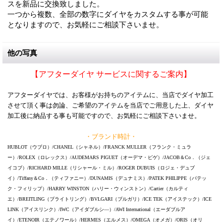
スを新品に交換致しました。
一つから複数、全部の数字にダイヤをカスタムする事が可能
となりますので、お気軽にご相談下さいませ。
他の写真
【アフターダイヤ サービスに関するご案内】
アフターダイヤでは、お客様がお持ちのアイテムに、当店でダイヤ加工
させて頂く事は勿論、ご希望のアイテムを当店でご用意した上、ダイヤ
加工後に納品する事も可能ですので、お気軽にご相談下さいませ。
・ブランド時計・
HUBLOT（ウブロ）/CHANEL（シャネル）/FRANCK MULLER（フランク・ミュラ
ー）/ROLEX（ロレックス）/AUDEMARS PIGUET（オーデマ・ピゲ）/JACOB＆Co．（ジェ
イコブ）/RICHARD MILLE（リシャール・ミル）/ROGER DUBUIS（ロジェ・デュブ
イ）/Tiffany＆Co．（ティファニー）/DUNAMIS（デュナミス）/PATEK PHILIPPE（パテッ
ク・フィリップ）/HARRY WINSTON（ハリー・ウィンストン）/Cartier（カルティ
エ）/BREITLING（ブライトリング）/BVLGARI（ブルガリ）/ICE TEK（アイステック）/ICE
LINK（アイスリンク）/IWC（アイダブルシ―）/AWI International（エーダブルア
イ）/ETENOIR（エテノワール）/HERMES（エルメス）/OMEGA（オメガ）/ORIS（オリ