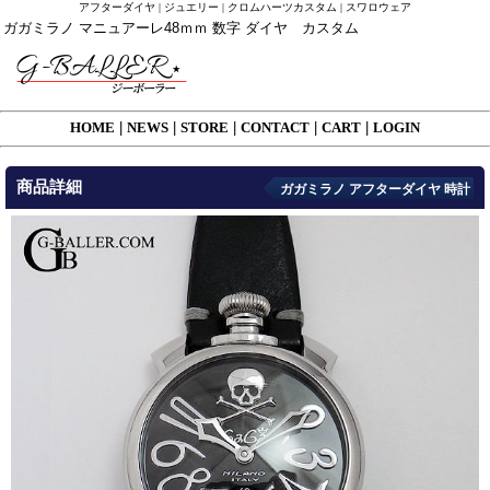
アフターダイヤ | ジュエリー | クロムハーツカスタム | スワロウェア
ガガミラノ マニュアーレ48ｍｍ 数字 ダイヤ カスタム
HOME
|
NEWS
|
STORE
|
CONTACT
|
CART
|
LOGIN
商品詳細
ガガミラノ アフターダイヤ 時計