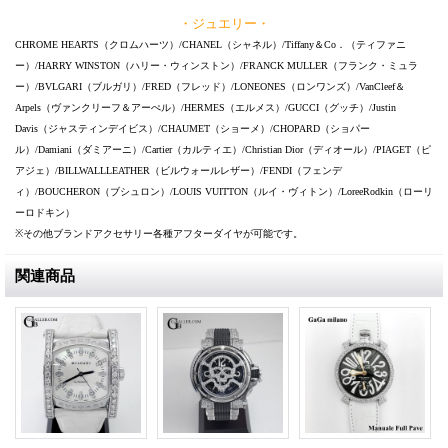
・ジュエリー・
CHROME HEARTS（クロムハーツ）/CHANEL（シャネル）/Tiffany＆Co．（ティファニ
ー）/HARRY WINSTON（ハリー・ウィンストン）/FRANCK MULLER（フランク・ミュラ
ー）/BVLGARI（ブルガリ）/FRED（フレッド）/LONEONES（ロンワンズ）/VanCleef＆
Arpels（ヴァンクリーフ＆アーぺル）/HERMES（エルメス）/GUCCI（グッチ）/Justin
Davis（ジャスティンデイビス）/CHAUMET（ショーメ）/CHOPARD（ショパー
ル）/Damiani（ダミアーニ）/Cartier（カルティエ）/Christian Dior（ディオール）/PIAGET（ピ
アジェ）/BILLWALLLEATHER（ビルウォールレザー）/FENDI（フェンデ
ィ）/BOUCHERON（ブシュロン）/LOUIS VUITTON（ルイ・ヴィトン）/LoreeRodkin（ローリ
ーロドキン）
※その他ブランドアクセサリー各種アフターダイヤが可能です。
関連商品