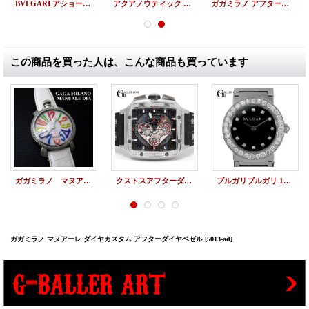
BVLGARI アショーマ ホワイトシェル盤 アフターダイヤ
アクアノウティック アフターダイヤ キングサブコマンダー ベルトダイヤ
ガガミラノ アフターダイヤ インデックスフルダイヤ カスタム
この商品を買った人は、こんな商品も買っています
ガガミラノ マヌアーレ 48mm ダイヤモンド ＧaGa MILANO MANUALE フルダイヤ gaga時計ダイヤ アフターダイヤカスタム
クストスアフターダイヤ | エヴォスクエア ハイフィディリティ アフターダイヤベゼル
ブルガリブルガリ 12Pダイヤ BVLGARIアフターダイヤベゼル
ガガミラノ マヌアーレ ダイヤカスタム アフターダイヤベゼル
[5013-ad]