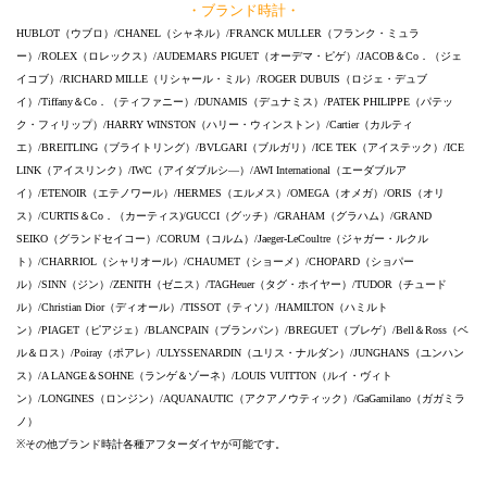
・ブランド時計・
HUBLOT（ウブロ）/CHANEL（シャネル）/FRANCK MULLER（フランク・ミュラ
ー）/ROLEX（ロレックス）/AUDEMARS PIGUET（オーデマ・ピゲ）/JACOB＆Co．（ジェ
イコブ）/RICHARD MILLE（リシャール・ミル）/ROGER DUBUIS（ロジェ・デュブ
イ）/Tiffany＆Co．（ティファニー）/DUNAMIS（デュナミス）/PATEK PHILIPPE（パテッ
ク・フィリップ）/HARRY WINSTON（ハリー・ウィンストン）/Cartier（カルティ
エ）/BREITLING（ブライトリング）/BVLGARI（ブルガリ）/ICE TEK（アイステック）/ICE
LINK（アイスリンク）/IWC（アイダブルシ―）/AWI International（エーダブルア
イ）/ETENOIR（エテノワール）/HERMES（エルメス）/OMEGA（オメガ）/ORIS（オリ
ス）/CURTIS＆Co．（カーティス)/GUCCI（グッチ）/GRAHAM（グラハム）/GRAND
SEIKO（グランドセイコー）/CORUM（コルム）/Jaeger-LeCoultre（ジャガー・ルクル
ト）/CHARRIOL（シャリオール）/CHAUMET（ショーメ）/CHOPARD（ショパー
ル）/SINN（ジン）/ZENITH（ゼニス）/TAGHeuer（タグ・ホイヤー）/TUDOR（チュード
ル）/Christian Dior（ディオール）/TISSOT（ティソ）/HAMILTON（ハミルト
ン）/PIAGET（ピアジェ）/BLANCPAIN（ブランパン）/BREGUET（ブレゲ）/Bell＆Ross（ベ
ル＆ロス）/Poiray（ポアレ）/ULYSSENARDIN（ユリス・ナルダン）/JUNGHANS（ユンハン
ス）/A LANGE＆SOHNE（ランゲ＆ゾーネ）/LOUIS VUITTON（ルイ・ヴィト
ン）/LONGINES（ロンジン）/AQUANAUTIC（アクアノウティック）/GaGamilano（ガガミラ
ノ）
※その他ブランド時計各種アフターダイヤが可能です。