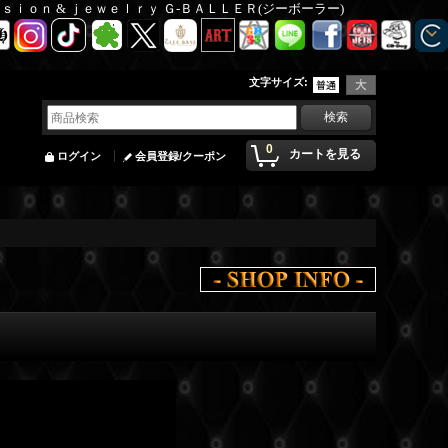
Ｆａｓｉｏｎ & ｊｅｗｅｌｒｙ Ｇ-ＢＡＬＬＥＲ(ジーボーラー)
文字サイズ
:
0
カートを見る
ログイン
会員登録/クーポン