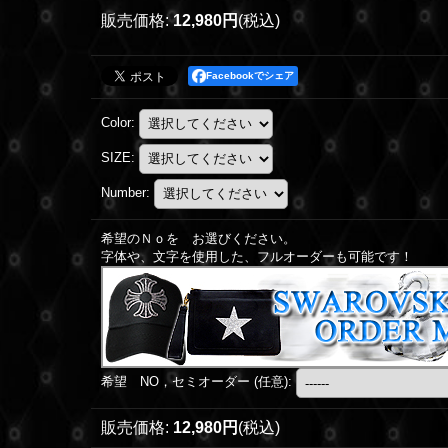
販売価格
:
12,980円
(税込)
Facebookでシェア
Color
:
SIZE
:
Number
:
希望のＮｏを お選びください。
字体や、文字を使用した、フルオーダーも可能です！
希望 NO，セミオーダー
(任意)
:
販売価格
:
12,980円
(税込)