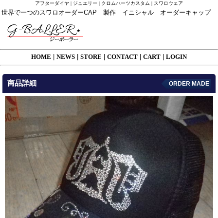
アフターダイヤ | ジュエリー | クロムハーツカスタム | スワロウェア
世界で一つのスワロオーダーCAP 製作 イニシャル オーダーキャップ
HOME
|
NEWS
|
STORE
|
CONTACT
|
CART
|
LOGIN
商品詳細
ORDER MADE