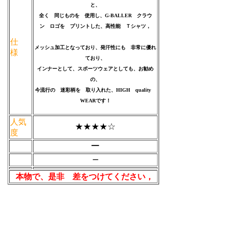
と、
全く 同じものを 使用し、G-BALLER クラウ
ン ロゴを プリントした、高性能 Ｔシャツ，
仕
メッシュ加工となっており、発汗性にも 非常に優れ
様
ており、
インナーとして、スポーツウェアとしても、お勧め
の、
今流行の 迷彩柄を 取り入れた、HIGH quality
WEARです！
人気
★★★★☆
度
ー
ー
本物で、是非 差をつけてください，