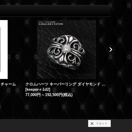
トチャーム
クロムハーツ キーパーリング ダイヤモンド カスタム
[
keeper-r-1d2
]
[
vagilante
77,000円
～
192,500円
(税込)
49,500円
リセット