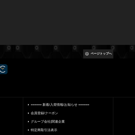
ページトップへ
====== 新着/入荷情報/お知らせ ======
会員登録/クーポン
グループ会社|関連企業
特定商取引法表示