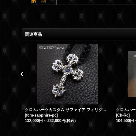
納 期
関連商品
ダイヤ
クロムハーツカスタム サファイア フィリグリークロス XS レザーブレイド ペンダント
[
fcrs-sapphire-pc
]
[
Ch-Rc
]
132,000円
～
232,000円
(税込)
104,500円