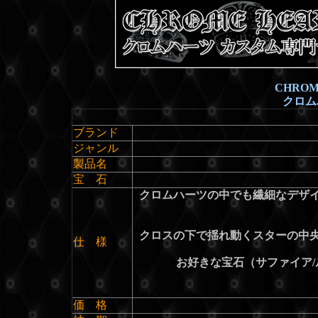
CHROM
クロム
ブランド
ジャンル
製品名
宝 石
クロムハーツの中でも繊細なデザ
クロスの下で揺れ動くスターの中
仕 様
お好きな宝石（サファイア/
価 格