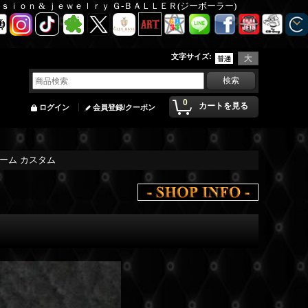
Ｆａｓｉｏｎ & ｊｅｗｅｌｒｙ Ｇ-ＢＡＬＬＥＲ(ジーボーラー)
文字サイズ
:
0
カートを見る
ログイン
会員登録/クーポン
ーム カスタム