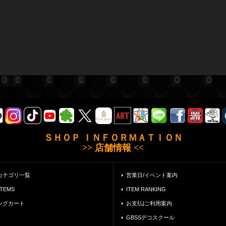
ＳＨＯＰ ＩＮＦＯＲＭＡＴＩＯＮ
>> 店舗情報 <<
カテゴリ一覧
営業日/イベント案内
ITEMS
ITEM RANKING
ングカート
お支払|ご利用案内
GBSSデコスクール