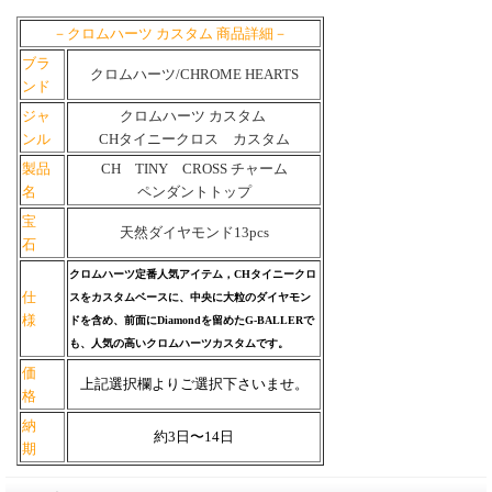
－クロムハーツ カスタム 商品詳細－
ブラ
クロムハーツ/CHROME HEARTS
ンド
ジャ
クロムハーツ カスタム
ンル
CHタイニークロス カスタム
製品
CH TINY CROSS チャーム
名
ペンダントトップ
宝
天然ダイヤモンド13pcs
石
クロムハーツ定番人気アイテム，CHタイニークロ
仕
スをカスタムベースに、中央に大粒のダイヤモン
様
ドを含め、前面にDiamondを留めたG-BALLERで
も、人気の高いクロムハーツカスタムです。
。
価
上記選択欄よりご選択下さいませ。
格
納
約3日〜14日
期