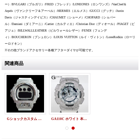
ー）/BVLGARI（ブルガリ）/FRED（フレッド）/LONEONES（ロンワンズ）/VanCleef＆
Arpels（ヴァンクリーフ＆アーぺル）/HERMES（エルメス）/GUCCI（グッチ）/Justin
Davis（ジャスティンデイビス）/CHAUMET（ショーメ）/CHOPARD（ショパー
ル）/Damiani（ダミアーニ）/Cartier（カルティエ）/Christian Dior（ディオール）/PIAGET（ピ
アジェ）/BILLWALLLEATHER（ビルウォールレザー）/FENDI（フェンデ
ィ）/BOUCHERON（ブシュロン）/LOUIS VUITTON（ルイ・ヴィトン）/LoreeRodkin（ローリ
ーロドキン）
※その他ブランドアクセサリー各種アフターダイヤが可能です。
関連商品
Gショックカスタム DW6900 ホワイト フルカスタム
GA110C ホワイト 本体SET G-SHOCKカスタム