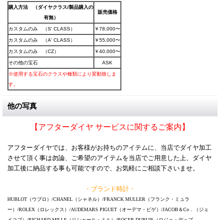
購入方法 （ダイヤクラス/製品購入の
販売価格
有無）
カスタムのみ （S' CLASS）
￥78,000〜
カスタムのみ （A' CLASS）
￥55,000〜
カスタムのみ （CZ）
￥40,000〜
その他の宝石
ASK
※使用する宝石のクラスや種類により変動致しま
す。
他の写真
【アフターダイヤ サービスに関するご案内】
アフターダイヤでは、お客様がお持ちのアイテムに、当店でダイヤ加工
させて頂く事は勿論、ご希望のアイテムを当店でご用意した上、ダイヤ
加工後に納品する事も可能ですので、お気軽にご相談下さいませ。
・ブランド時計・
HUBLOT（ウブロ）/CHANEL（シャネル）/FRANCK MULLER（フランク・ミュラ
ー）/ROLEX（ロレックス）/AUDEMARS PIGUET（オーデマ・ピゲ）/JACOB＆Co．（ジェ
イコブ）/RICHARD MILLE（リシャール・ミル）/ROGER DUBUIS（ロジェ・デュブ