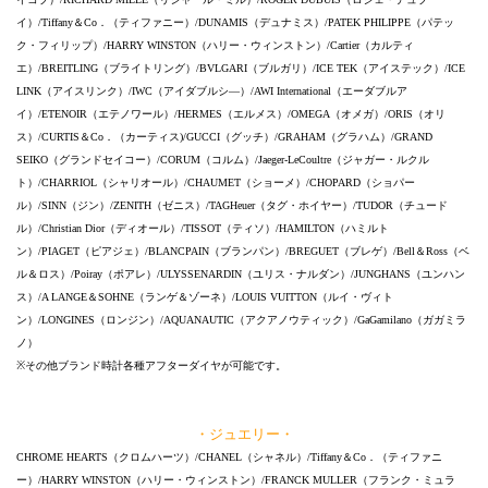
イ）/Tiffany＆Co．（ティファニー）/DUNAMIS（デュナミス）/PATEK PHILIPPE（パテッ
ク・フィリップ）/HARRY WINSTON（ハリー・ウィンストン）/Cartier（カルティ
エ）/BREITLING（ブライトリング）/BVLGARI（ブルガリ）/ICE TEK（アイステック）/ICE
LINK（アイスリンク）/IWC（アイダブルシ―）/AWI International（エーダブルア
イ）/ETENOIR（エテノワール）/HERMES（エルメス）/OMEGA（オメガ）/ORIS（オリ
ス）/CURTIS＆Co．（カーティス)/GUCCI（グッチ）/GRAHAM（グラハム）/GRAND
SEIKO（グランドセイコー）/CORUM（コルム）/Jaeger-LeCoultre（ジャガー・ルクル
ト）/CHARRIOL（シャリオール）/CHAUMET（ショーメ）/CHOPARD（ショパー
ル）/SINN（ジン）/ZENITH（ゼニス）/TAGHeuer（タグ・ホイヤー）/TUDOR（チュード
ル）/Christian Dior（ディオール）/TISSOT（ティソ）/HAMILTON（ハミルト
ン）/PIAGET（ピアジェ）/BLANCPAIN（ブランパン）/BREGUET（ブレゲ）/Bell＆Ross（ベ
ル＆ロス）/Poiray（ポアレ）/ULYSSENARDIN（ユリス・ナルダン）/JUNGHANS（ユンハン
ス）/A LANGE＆SOHNE（ランゲ＆ゾーネ）/LOUIS VUITTON（ルイ・ヴィト
ン）/LONGINES（ロンジン）/AQUANAUTIC（アクアノウティック）/GaGamilano（ガガミラ
ノ）
※その他ブランド時計各種アフターダイヤが可能です。
・ジュエリー・
CHROME HEARTS（クロムハーツ）/CHANEL（シャネル）/Tiffany＆Co．（ティファニ
ー）/HARRY WINSTON（ハリー・ウィンストン）/FRANCK MULLER（フランク・ミュラ