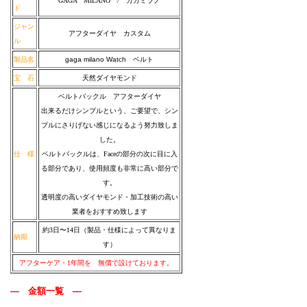
GAGA MILANO / ガガミラノ
ド
ジャン
アフターダイヤ カスタム
ル
製品名
gaga milano Watch ベルト
宝 石
天然ダイヤモンド
ベルトバックル アフターダイヤ
出来るだけシンプルという、ご要望で、シン
プルにさりげない感じになるよう努力致しま
した。
仕 様
ベルトバックルは、Faceの部分の次に目に入
る部分であり、使用頻度も非常に高い部分で
す。
透明度の高いダイヤモンド・加工技術の高い
業者をおすすめ致します
約3日〜14日（製品・仕様によって異なりま
納期
す）
アフターケア・1年間を 無償で設けております。
― 金額一覧 ―