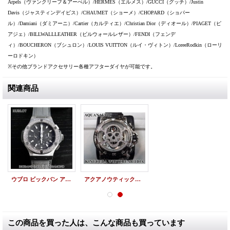
Arpels（ヴァンクリーフ＆アーぺル）/HERMES（エルメス）/GUCCI（グッチ）/Justin
Davis（ジャスティンデイビス）/CHAUMET（ショーメ）/CHOPARD（ショパー
ル）/Damiani（ダミアーニ）/Cartier（カルティエ）/Christian Dior（ディオール）/PIAGET（ピ
アジェ）/BILLWALLLEATHER（ビルウォールレザー）/FENDI（フェンデ
ィ）/BOUCHERON（ブシュロン）/LOUIS VUITTON（ルイ・ヴィトン）/LoreeRodkin（ローリ
ーロドキン）
※その他ブランドアクセサリー各種アフターダイヤが可能です。
関連商品
ウブロ ビックバン アールグレイ パヴェダイヤ
アクアノウティック キングクーダ ホワイトベア2 スカル ダイヤマスク
この商品を買った人は、こんな商品も買っています