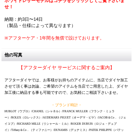
ホワイトレザーモデルはコチラをクリックしてご覧下さいま
せ！
納期：約3日〜14日
（製品・仕様によって異なります）
※アフターケア・1年間を無償で設けております。
他の写真
【アフターダイヤ サービスに関するご案内】
アフターダイヤでは、お客様がお持ちのアイテムに、当店でダイヤ加工
させて頂く事は勿論、ご希望のアイテムを当店でご用意した上、ダイヤ
加工後に納品する事も可能ですので、お気軽にご相談下さいませ。
・ブランド時計・
HUBLOT（ウブロ）/CHANEL（シャネル）/FRANCK MULLER（フランク・ミュラ
ー）/ROLEX（ロレックス）/AUDEMARS PIGUET（オーデマ・ピゲ）/JACOB＆Co．（ジェ
イコブ）/RICHARD MILLE（リシャール・ミル）/ROGER DUBUIS（ロジェ・デュブ
イ）/Tiffany＆Co．（ティファニー）/DUNAMIS（デュナミス）/PATEK PHILIPPE（パテッ