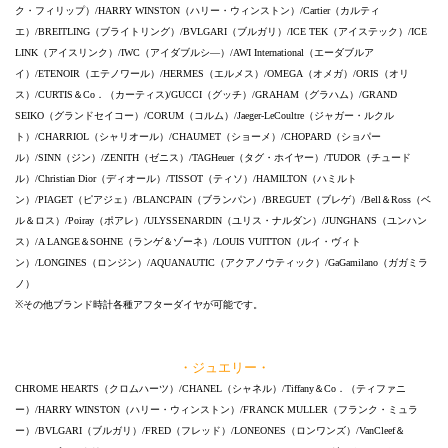
ク・フィリップ）/HARRY WINSTON（ハリー・ウィンストン）/Cartier（カルティ
エ）/BREITLING（ブライトリング）/BVLGARI（ブルガリ）/ICE TEK（アイステック）/ICE
LINK（アイスリンク）/IWC（アイダブルシ―）/AWI International（エーダブルア
イ）/ETENOIR（エテノワール）/HERMES（エルメス）/OMEGA（オメガ）/ORIS（オリ
ス）/CURTIS＆Co．（カーティス)/GUCCI（グッチ）/GRAHAM（グラハム）/GRAND
SEIKO（グランドセイコー）/CORUM（コルム）/Jaeger-LeCoultre（ジャガー・ルクル
ト）/CHARRIOL（シャリオール）/CHAUMET（ショーメ）/CHOPARD（ショパー
ル）/SINN（ジン）/ZENITH（ゼニス）/TAGHeuer（タグ・ホイヤー）/TUDOR（チュード
ル）/Christian Dior（ディオール）/TISSOT（ティソ）/HAMILTON（ハミルト
ン）/PIAGET（ピアジェ）/BLANCPAIN（ブランパン）/BREGUET（ブレゲ）/Bell＆Ross（ベ
ル＆ロス）/Poiray（ポアレ）/ULYSSENARDIN（ユリス・ナルダン）/JUNGHANS（ユンハン
ス）/A LANGE＆SOHNE（ランゲ＆ゾーネ）/LOUIS VUITTON（ルイ・ヴィト
ン）/LONGINES（ロンジン）/AQUANAUTIC（アクアノウティック）/GaGamilano（ガガミラ
ノ）
※その他ブランド時計各種アフターダイヤが可能です。
・ジュエリー・
CHROME HEARTS（クロムハーツ）/CHANEL（シャネル）/Tiffany＆Co．（ティファニ
ー）/HARRY WINSTON（ハリー・ウィンストン）/FRANCK MULLER（フランク・ミュラ
ー）/BVLGARI（ブルガリ）/FRED（フレッド）/LONEONES（ロンワンズ）/VanCleef＆