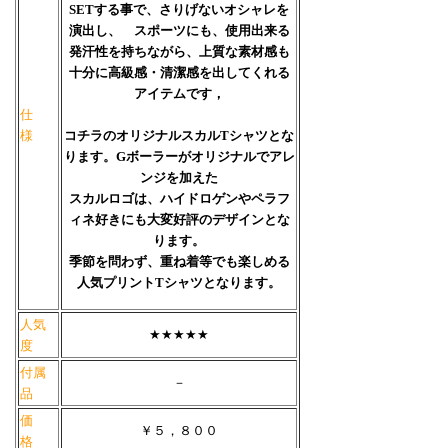
SETする事で、さりげないオシャレを
演出し、 スポーツにも、使用出来る
発汗性を持ちながら、上質な素材感も
十分に高級感・清潔感を出してくれる
アイテムです，
仕
様
コチラのオリジナルスカルTシャツとな
ります。Gボーラーがオリジナルでアレ
ンジを加えた
スカルロゴは、ハイドロゲンやペラフ
ィネ好きにも大変好評のデザインとな
ります。
季節を問わず、重ね着等でも楽しめる
人気プリントTシャツとなります。
人気
★★★★★
度
付属
－
品
価
￥５，８００
格