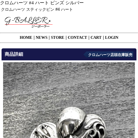
クロムハーツ #4 ハート ピンズ シルバー
クロムハーツ スティックピン #4 ハート
HOME
|
NEWS
|
STORE
|
CONTACT
|
CART
|
LOGIN
商品詳細
クロムハーツ店頭在庫販売