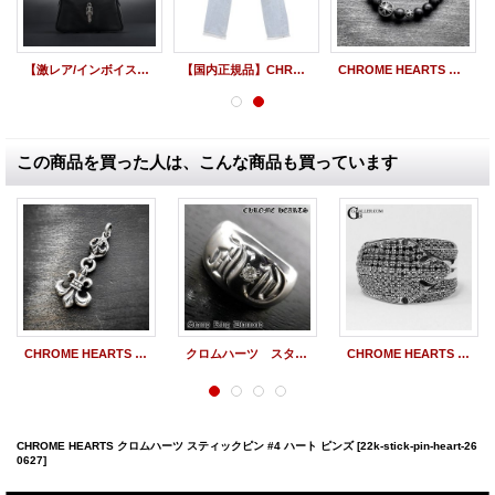
【激レア/インボイス】CHROME HEARTS CHICKEN NUG SML CH PLUS LARGE DAGGER BAG/クロムハーツ チキンナゲット スモール CHプラス ラージダガー バッグ | 26036
【国内正規品】CHROME HEARTS クロムハーツ クロスボールボタン スクロールラベル デニムパンツ インディゴ 34inch
CHROME HEARTS クロムハーツ 8mm マット オニキス ビーズブレスレット BEAD71
この商品を買った人は、こんな商品も買っています
CHROME HEARTS クロムハーツ 1ボール BSフレアチャーム | 250819
クロムハーツ スタンプリング ダイヤ CHROME HEARTS カスタム 希少レア
CHROME HEARTS クロムハーツ シングルフレアニーリング ブラックダイヤ パヴェ
CHROME HEARTS クロムハーツ スティックピン #4 ハート ピンズ
[22k-stick-pin-heart-26
0627]