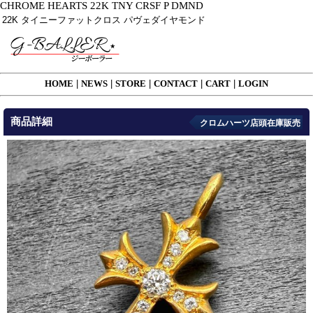
CHROME HEARTS 22K TNY CRSF P DMND
22K タイニーファットクロス パヴェダイヤモンド
HOME
|
NEWS
|
STORE
|
CONTACT
|
CART
|
LOGIN
商品詳細
クロムハーツ店頭在庫販売