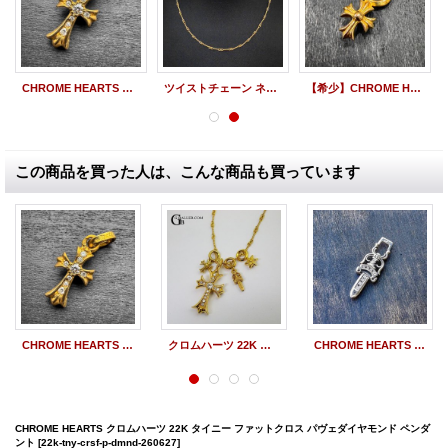
CHROME HEARTS クロムハーツ 22K ベビーファットクロス パヴェダイヤモンド チャーム
ツイストチェーン ネックレス YG ゴールド 16inch〜24inch（約40cm〜60cm）
【希少】CHROME HEARTS クロムハーツ 22K スタック CHクロス チャーム #A | 260608
この商品を買った人は、こんな商品も買っています
CHROME HEARTS クロムハーツ 22K ベビーファットクロス パヴェダイヤモンド チャーム
クロムハーツ 22K ファットクロス フルセット 原本付
CHROME HEARTS クロムハーツ ダガー ペンダント パヴェ ダイヤモンド
CHROME HEARTS クロムハーツ 22K タイニー ファットクロス パヴェダイヤモンド ペンダ
ント
[22k-tny-crsf-p-dmnd-260627]