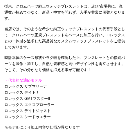
従来、クロムハーツ純正ウォッチブレスレットは、店頭/市場共に、流
通数が極めて少なく、新品・中古を問わず、入手が非常に困難となりま
す。
当店では、そのような希少な純正ウォッチブレスレットの代替手段とし
て、クロムハーツ正規ブレスレットをベースに加工を行い、ロレックス
との一体感を追求した高品質なカスタムウォッチブレスレットをご提供
しております。
時計本体のケース形状やラグ幅を確認した上、ブレスレットとの接続パ
ーツを製作・加工し、自然な装着感と高いデザイン性を両立させます。
そして、その分かなり価格を抑える事が可能です！
・代表的な適応モデル
ロレックス サブマリーナ
ロレックス デイトナ
ロレックス GMTマスターII
ロレックス エクスプローラー
ロレックス デイトジャスト
ロレックス シードゥエラー
※モデルにより加工内容や仕様が異なります