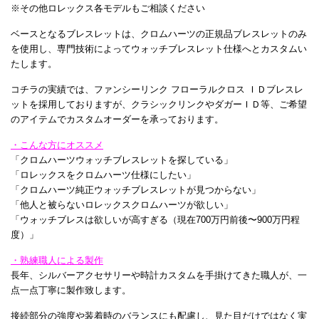
※その他ロレックス各モデルもご相談ください
ベースとなるブレスレットは、クロムハーツの正規品ブレスレットのみ
を使用し、専門技術によってウォッチブレスレット仕様へとカスタムい
たします。
コチラの実績では、ファンシーリンク フローラルクロス ＩＤブレスレ
ットを採用しておりますが、クラシックリンクやダガーＩＤ等、ご希望
のアイテムでカスタムオーダーを承っております。
・こんな方にオススメ
「クロムハーツウォッチブレスレットを探している」
「ロレックスをクロムハーツ仕様にしたい」
「クロムハーツ純正ウォッチブレスレットが見つからない」
「他人と被らないロレックスクロムハーツが欲しい」
「ウォッチブレスは欲しいが高すぎる（現在700万円前後〜900万円程
度）」
・熟練職人による製作
長年、シルバーアクセサリーや時計カスタムを手掛けてきた職人が、一
点一点丁寧に製作致します。
接続部分の強度や装着時のバランスにも配慮し、見た目だけではなく実