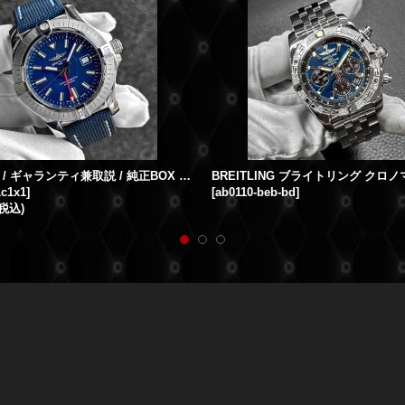
【国内正規 / ギャランティ兼取説 / 純正BOX / 純正ポーチ】 BREITLING ブライトリング アベンジャー オートマチック GMT 45 A32395
1c1x1
]
[
ab0110-beb-bd
]
(税込)