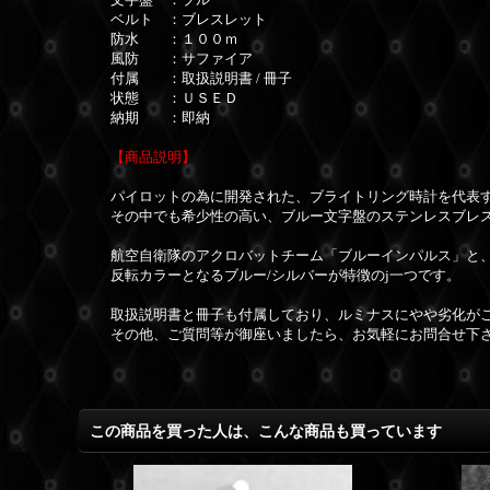
ベルト ：ブレスレット
防水 ：１００ｍ
風防 ：サファイア
付属 ：取扱説明書 / 冊子
状態 ：ＵＳＥＤ
納期 ：即納
【商品説明】
パイロットの為に開発された、ブライトリング時計を代表
その中でも希少性の高い、ブルー文字盤のステンレスブレ
航空自衛隊のアクロバットチーム「ブルーインパルス」と
反転カラーとなるブルー/シルバーが特徴のj一つです。
取扱説明書と冊子も付属しており、ルミナスにやや劣化が
その他、ご質問等が御座いましたら、お気軽にお問合せ下
この商品を買った人は、こんな商品も買っています