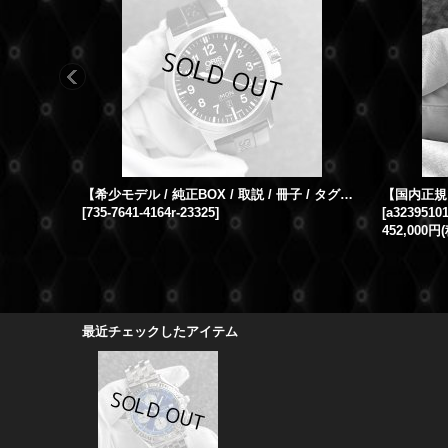
【希少モデル / 純正BOX / 取説 / 冊子 / タグ】ORIS オリス BC3 アドバンスド デイデイト 735 7641 4164R 黒文字盤 ラバーベルト / 23325
[
735-7641-4164r-23325
]
[
a3239510
452,000円
最近チェックしたアイテム