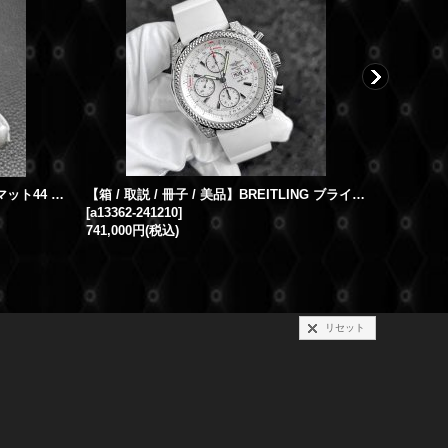
BREITLING ブライトリング クロノマット44 ベゼルダイヤ ブラックアイブルー ダイヤモンド ベゼル AB0110 44mm
【箱 / 取説 / 冊子 / 美品】BREITLING ブライトリング ベントレーGT ダイヤモンド スペシャルエディション ラバーストラップ Dバックル | 241210
[
a13362-241210
]
[
a13355-n
741,000円
(税込)
リセット