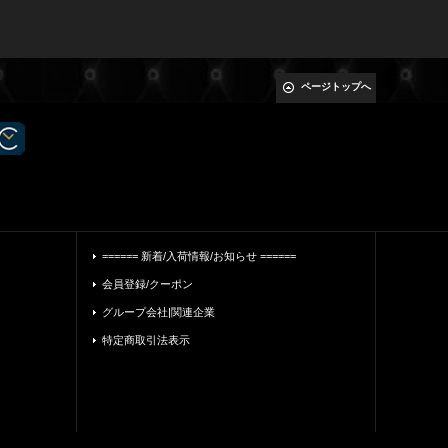
ページトップへ
====== 新着/入荷情報/お知らせ ======
会員登録/クーポン
グループ会社|関連企業
特定商取引法表示