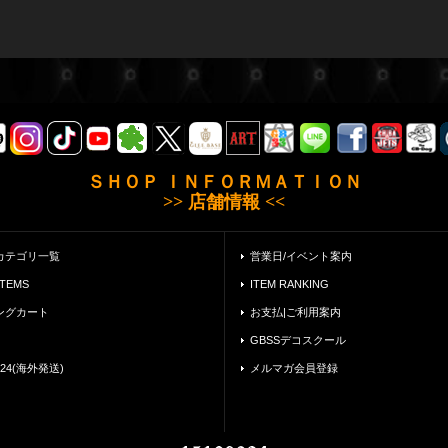
ＳＨＯＰ ＩＮＦＯＲＭＡＴＩＯＮ
>> 店舗情報 <<
カテゴリ一覧
営業日/イベント案内
ITEMS
ITEM RANKING
ングカート
お支払|ご利用案内
GBSSデコスクール
24(海外発送)
メルマガ会員登録