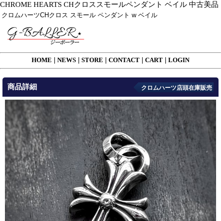
CHROME HEARTS CHクロススモールペンダント ベイル 中古美品
クロムハーツCHクロス スモール ペンダント w ベイル
HOME
|
NEWS
|
STORE
|
CONTACT
|
CART
|
LOGIN
商品詳細
クロムハーツ店頭在庫販売