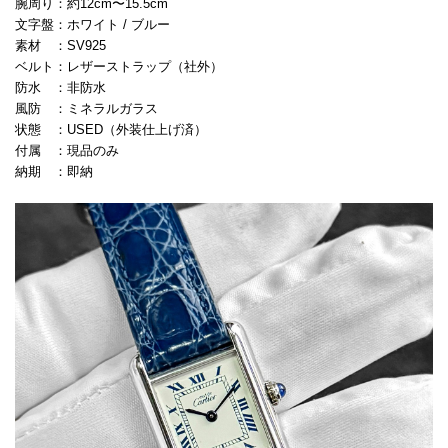
腕周り：約12cm〜15.5cm
文字盤：ホワイト / ブルー
素材 ：SV925
ベルト：レザーストラップ（社外）
防水 ：非防水
風防 ：ミネラルガラス
状態 ：USED（外装仕上げ済）
付属 ：現品のみ
納期 ：即納