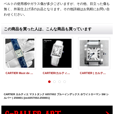
ベルトの使用感やガラス傷が多少ございますが、その他、目立った傷も
無く、外装仕上げ済のお品となります。その他詳細はお気軽にお問い合
わせください。
この商品を買った人は、こんな商品も買っています
CARTIER Must de Tank SM 6057002 White Roman Blue Leather Strap SV925 Vintage
CARTIER/カルティエ マストタンクSM
CARTIER | カルティエ タンクフランセーズSM 中古 美品
CARTIER カルティエ マストタンク 6057002 ブルーインデックス ホワイトローマン SM シ
ルバー | 250801
[mt-6057002-250801]