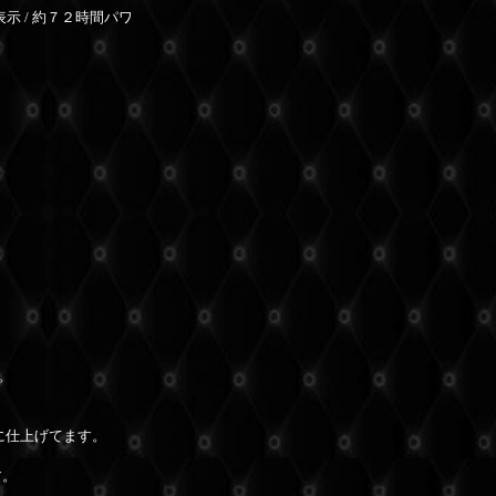
示 / 約７２時間パワ
。
に仕上げてます。
す。