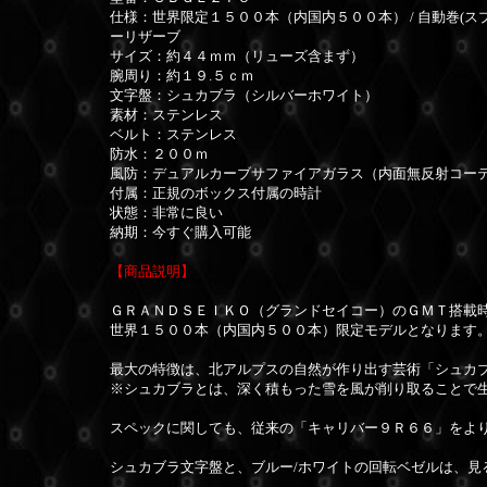
仕様：世界限定１５００本（内国内５００本） / 自動巻(スプリ
ーリザーブ
サイズ：約４４ｍｍ（リューズ含まず）
腕周り：約１９.５ｃｍ
文字盤：シュカブラ（シルバーホワイト）
素材：ステンレス
ベルト：ステンレス
防水：２００ｍ
風防：デュアルカーブサファイアガラス（内面無反射コー
付属：正規のボックス付属の時計
状態：非常に良い
納期：今すぐ購入可能
【商品説明】
ＧＲＡＮＤＳＥＩＫＯ（グランドセイコー）のＧＭＴ搭載
世界１５００本（内国内５００本）限定モデルとなります
最大の特徴は、北アルプスの自然が作り出す芸術「シュカ
※シュカブラとは、深く積もった雪を風が削り取ることで
スペックに関しても、従来の「キャリバー９Ｒ６６」をよ
シュカブラ文字盤と、ブルー/ホワイトの回転ベゼルは、