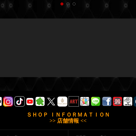
ＳＨＯＰ ＩＮＦＯＲＭＡＴＩＯＮ
>> 店舗情報 <<