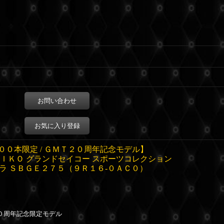
お問い合わせ
お気に入り登録
００本限定 / ＧＭＴ２０周年記念モデル】
ＥＩＫＯ グランドセイコー スポーツコレクション
ラ ＳＢＧＥ２７５（９Ｒ１６-０ＡＣ０）
０周年記念限定モデル