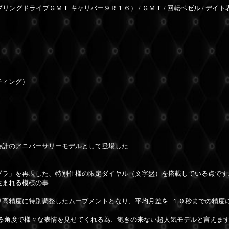
ングドライブＧＭＴ キャリバー９Ｒ１６） / ＧＭＴ / 回転ベゼル / デイト表
ティング）
時計のアニバーサリーモデルとして登場した
。
ブラ」を再現した、特別仕様の限定ダイヤル（文字盤）を搭載している点です
生まれる模様の事
り高精度に特別調整したムーブメントとなり、平均月差を±１０秒までの精度
見る角度で様々な表情を見せてくれる為、飽きの来ない超人気モデルと言えま