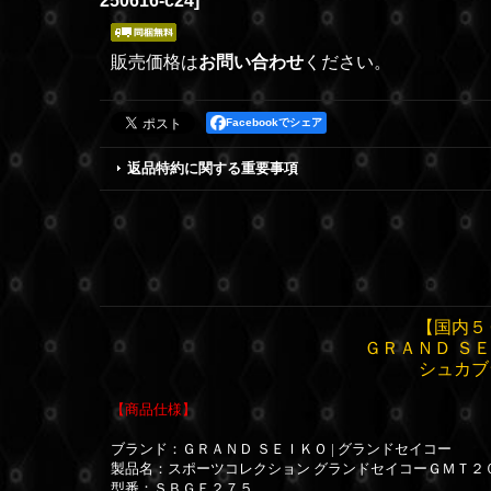
250616-c24
]
販売価格は
お問い合わせ
ください。
Facebookでシェア
返品特約に関する重要事項
【国内５
ＧＲＡＮＤ Ｓ
シュカブ
【商品仕様】
ブランド：ＧＲＡＮＤ ＳＥＩＫＯ | グランドセイコー
製品名：スポーツコレクション グランドセイコーＧＭＴ２
型番：ＳＢＧＥ２７５