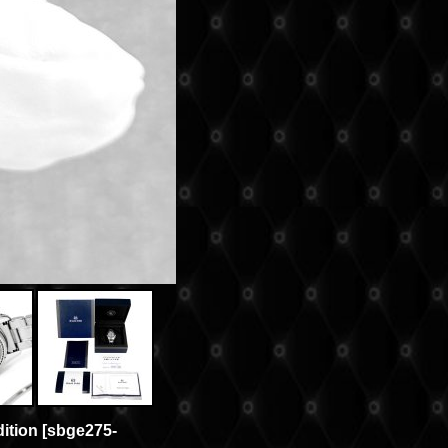
ition
[
sbge275-