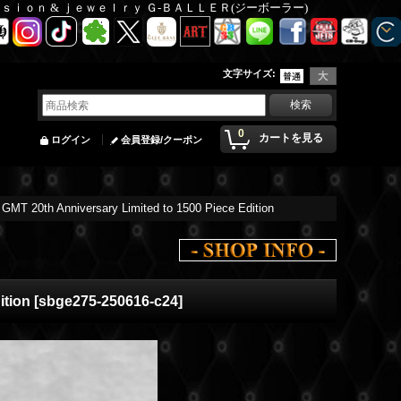
Ｆａｓｉｏｎ & ｊｅｗｅｌｒｙ Ｇ-ＢＡＬＬＥＲ(ジーボーラー)
文字サイズ
:
0
カートを見る
ログイン
会員登録/クーポン
MT 20th Anniversary Limited to 1500 Piece Edition
ition
[
sbge275-250616-c24
]