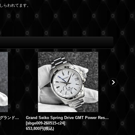
しらわれてます。
【生産終了モデル】GRAND SEIKO グランドセイコー ヘリテージコレクション スプリングドライブ パワーリザーブ デイト SBGA025 白盤 | 260626
Grand Seiko Spring Drive GMT Power Reserve Date White Dial SBGE009 9R66-0AE0
[
sbge009-260515-c24
]
[
sbge213-
653,800円
(税込)