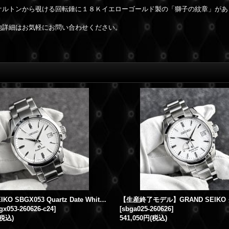
ケルトンから覗ける回転錘に１８Ｋイエローゴールド製の「獅子の紋章」があ
他詳細はお気軽にお問い合わせください。
GRAND SEIKO SBGX053 Quartz Date White Guilloche Dial 9F62-0AA1
gx053-260626-c24
]
[
sbga025-260626
]
(税込)
541,050円
(税込)