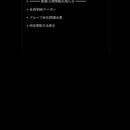
====== 新着/入荷情報/お知らせ ======
会員登録/クーポン
グループ会社|関連企業
特定商取引法表示