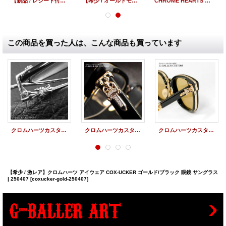
【新品 / レシート付属 / 国内未入荷 / 激レア / 希少】Chrome Hearts King Taco Cemetery Cross Cap Khaki クロムハーツ キングタコ セメタリークロス キャップ カーキ
【希少 / オールドモデル】CHROME HEARTS クロムハーツ 1スナップ CHプラス レザーウォレット ブラック | 250407
CHROME HEARTS クロムハーツ 1スナップ クロスボタン ウォレット ブラック | 250407
この商品を買った人は、こんな商品も買っています
クロムハーツカスタム | 眼鏡 サングラス SHAGASS アイウェア ダイヤカスタム
クロムハーツカスタム | 眼鏡 サングラス EVAGILIST アイウェア ダイヤカスタム
クロムハーツカスタム | 眼鏡 サングラス DUCK BUTTER アイウェア ダイヤカスタム
【希少 / 激レア】クロムハーツ アイウェア COX-UCKER ゴールド/ブラック 眼鏡 サングラス
| 250407
[coxucker-gold-250407]