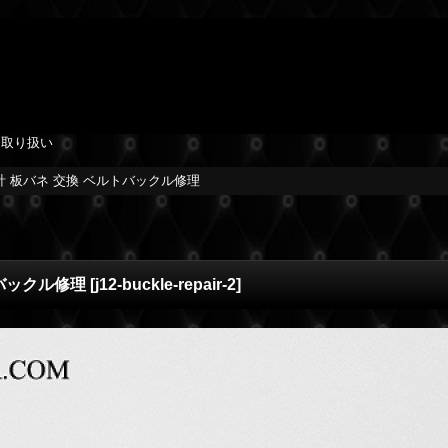
を取り扱い
時計 板バネ 交換 ベルトバックル修理
トバックル修理
[
j12-buckle-repair-2
]