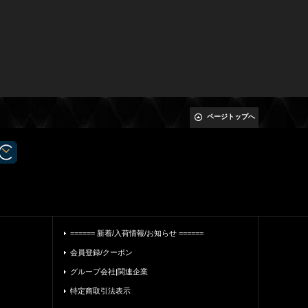
ページトップへ
====== 新着/入荷情報/お知らせ ======
会員登録/クーポン
グループ会社|関連企業
特定商取引法表示