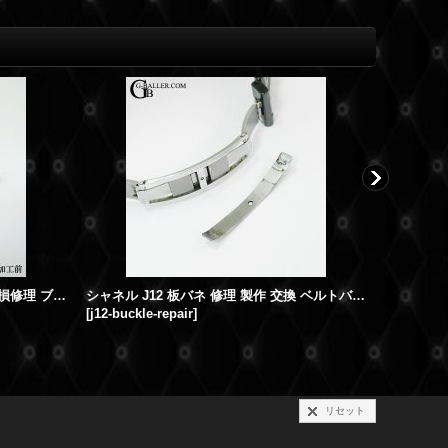
時計 ベルトバックル 修理 留め具 破損修理 ブルガリ アショーマ 編
シャネル J12 板バネ 修理 製作 交換 ベルトバックル修理
[
j12-buckle-repair
]
[
v-wt-belt
リセット