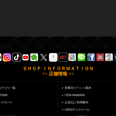
ＳＨＯＰ ＩＮＦＯＲＭＡＴＩＯＮ
>> 店舗情報 <<
カテゴリ一覧
営業日/イベント案内
ITEMS
ITEM RANKING
ングカート
お支払|ご利用案内
GBSSデコスクール