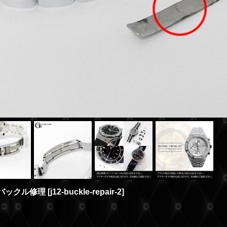
トバックル修理
[
j12-buckle-repair-2
]