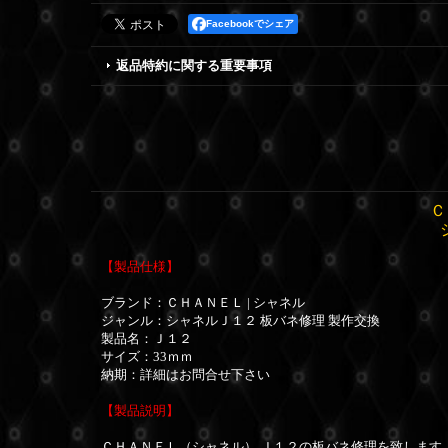
Facebookでシェア
返品特約に関する重要事項
Ｃ
【製品仕様】
ブランド：ＣＨＡＮＥＬ | シャネル
ジャンル：シャネルＪ１２ 板バネ修理 製作交換
製品名：Ｊ１２
サイズ：33ｍｍ
納期：詳細はお問合せ下さい
【製品説明】
ＣＨＡＮＥＬ（シャネル） Ｊ１２の板バネ修理を致します