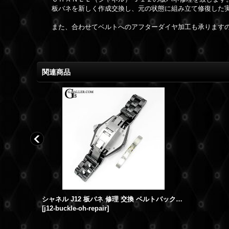
板バネを新しく作成交換し、元の状態に組み立て修復した
また、合わせてベルトへのアフターダイヤ加工も承ります
関連商品
シャネル J12 板バネ 修理 交換 ベルトバックル修理
シャネル J12 板バネ 修理 交換 ベルトバックル修理 オーバーホール
[
j12-buckle-oh-repair
]