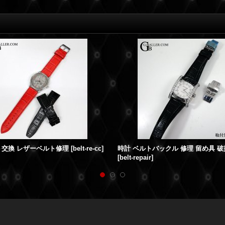
ト交換 レザーベルト修理
[
belt-re-cc
]
[
belt-repair
]