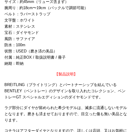
サイズ：約45mm（リューズ含まず）
腕周り : 約18cm〜19cm（バックルで調節可能）
ベルト：ラバーストラップ
文字盤：ホワイト
素材：ステンレス
宝石：ダイヤモンド
風防：サファイア
防水：100m
状態：USED（磨き済の美品）
付属：純正BOX / 取扱説明書 / 冊子
納期：即納
【製品説明】
BREITLING（ブライトリング）とパートナーシップを結んでいる
BENTLEY（ベントレー）のデザインを取り入れたコレクション、ベン
トレーGT スペシャルエディションのダイヤモンドです。
ラグ部分にダイヤが留められた希少モデルは、滅多に流通しないモデル
となります。磨きも済ませておりますので、目立った傷も無い美品とな
ります。
コチラはアフターダイヤとなりますので、詳しくは店頭、又はお気軽に