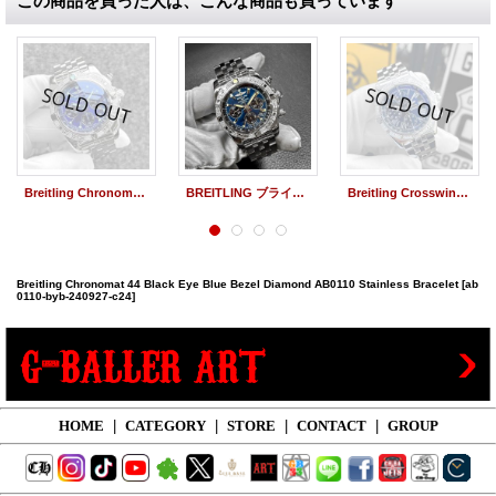
この商品を買った人は、こんな商品も買っています
Breitling Chronomat 44 Black Eye Blue Bezel Diamond AB0110 Stainless Bracelet
BREITLING ブライトリング クロノマット44 ベゼルダイヤ ブラックアイブルー ダイヤモンド ベゼル AB0110 44mm
Breitling Crosswind Chronograph Bezel Diamond Stainless Pilotstrap Black Roman Dial
Breitling Chronomat 44 Black Eye Blue Bezel Diamond AB0110 Stainless Bracelet
[ab
0110-byb-240927-c24]
HOME
|
CATEGORY
|
STORE
|
CONTACT
|
GROUP