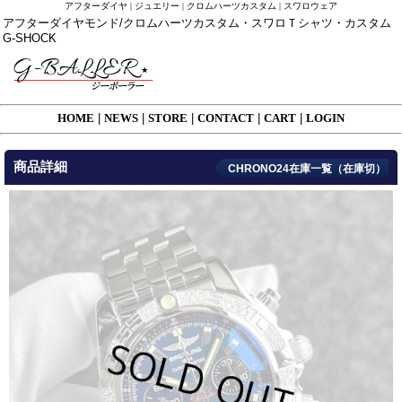
アフターダイヤ | ジュエリー | クロムハーツカスタム | スワロウェア
アフターダイヤモンド/クロムハーツカスタム・スワロＴシャツ・カスタム
G-SHOCK
HOME
|
NEWS
|
STORE
|
CONTACT
|
CART
|
LOGIN
商品詳細
CHRONO24在庫一覧（在庫切）