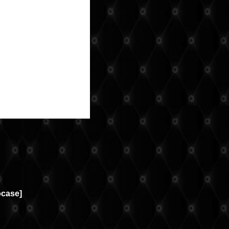
cocase
]