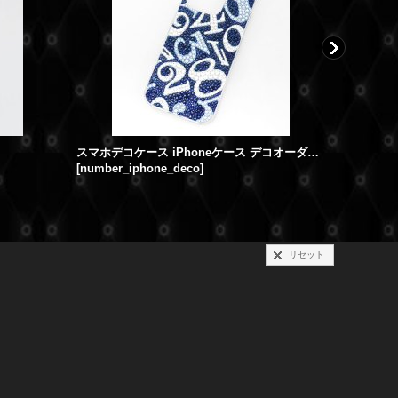
スマホデコケース iPhoneケース デコオーダー ナンバー柄
[
number_iphone_deco
]
[
gballer-
リセット