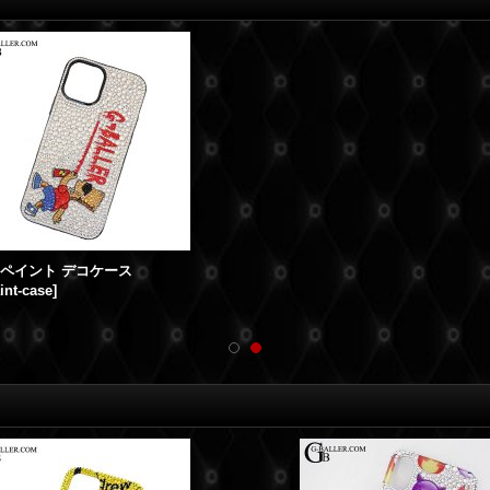
ERペイント デコケース
int-case
]