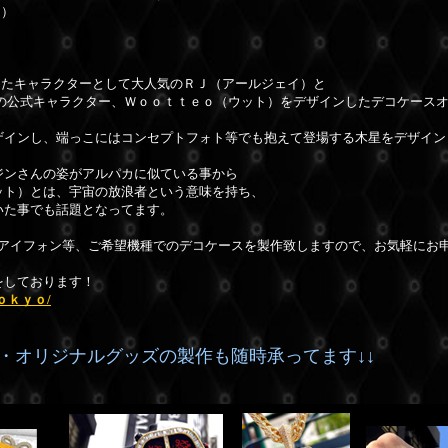
ｘ）
作ったキャラクターとして大人気のＲＪ（アールジェイ）と
」の公式キャラクター、Ｗｏｏｔｔｅｏ（ウット）をデザインしたデコケース
ザインし、端っこにはコンセプトフォト等でも抱えて登場する木星をデザイン
ジンさんの姿がアルパカに似ている事から
ット）
とは、宇宙の放浪者という意味を持ち、
いた事でも話題となってます。
、アイフォン等、ご希望機種でのデコケースを製作致しますので、お気軽にお
をしております！
ｏｋｙｏ/
Ｍ・オリジナルグッズの製作も随時承ってます↓↓