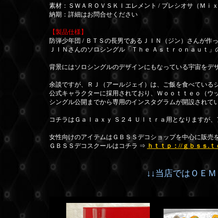
素材：
ＳＷＡＲＯＶＳＫＩエレメント / プレシオサ（Ｍｉ
納期：詳細はお問合せください
【製品仕様】
防弾少年団 / ＢＴＳの長男であるＪＩＮ（ジン）さんが
ＪＩＮさんのソロシングル「Ｔｈｅ Ａｓｔｒｏｎａｕｔ
背景にはソロシングルのデザインにもなっている宇宙をデ
余談ですが、ＲＪ（アールジェイ）は、ご飯を食べている
公式キャラクターに採用されており、
Ｗｏｏｔｔｅｏ（ウ
シングル公開までから専用のインスタグラムが開設されて
コチラはＧａｌａｘｙ Ｓ２４ Ｕｌｔｒａ用となりますが
女性向けのアイテムはＧＢＳＳデコショップを中心に販売
ＧＢＳＳデコスクールはコチラ ⇒
ｈｔｔｐ：//ｇｂｓｓ.ｔ
↓↓当店ではＯＥ