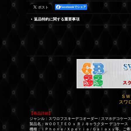
Facebookでシェア
返品特約に関する重要事項
ＳＷ
スワ
【商品詳細】
ジャンル：スワロフスキーデコオーダー / スマホデコケー
製品名：ＷＯＯＴＴＥＯ ｘ ＲＪ キャラクター デコケース
機種：ｉＰｈｏｎｅ / Ｘｐｅｒｉａ / Ｇａｌａｘｙ等、