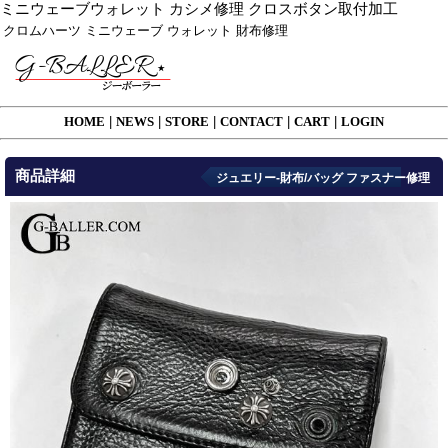
ミニウェーブウォレット カシメ修理 クロスボタン取付加工
クロムハーツ ミニウェーブ ウォレット 財布修理
HOME
|
NEWS
|
STORE
|
CONTACT
|
CART
|
LOGIN
商品詳細
ジュエリー-財布/バッグ ファスナー修理