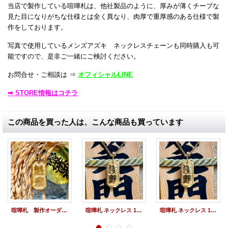
当店で製作している喧嘩札は、他社製品のように、厚みが薄くチープな
見た目になりがちな仕様とは全く異なり、肉厚で重厚感のある仕様で製
作をしております。
写真で使用しているメンズアズキ ネックレスチェーンも同時購入も可
能ですので、是非ご一緒にご検討ください。
お問合せ・ご相談は ⇒
オフィシャルLINE
➡ STORE情報はコチラ
この商品を買った人は、こんな商品も買っています
喧嘩札 製作オーダー ペンダント 金メッキ 名前札 千住札 八角札 ペンダント オーダーメイド製作（小）
喧嘩札 ネックレス 18金 オーダー 名前札 千住札 八角札 ペンダント オーダーメイド製作（小）
喧嘩札 ネックレス 18金 オーダー 名前札 千住札 八角札 ペンダント オーダーメイド製作（小）