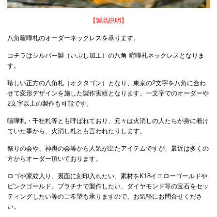
【製品説明】
八角喧嘩札のオーダーネックレスを承ります。
コチラはシルバー製（いぶし加工）の八角 喧嘩札ネックレスとなりま
す。
珍しい正方の八角札（オクタゴン）となり、東京の2文字を八角に合わ
せて変形デザインを施した製作実績となります。一文字でのオーダーや
2文字以上の製作も可能です。
喧嘩札・千社札等とも呼ばれており、元々は火消しの人たちが身に着け
ていた事から、火消し札とも言われたりします。
祭りの会や、神輿の会等から人気が出たアイテムですが、最近は多くの
方からオーダー頂いております。
ロゴや家紋入り、裏面に刻印入れたい、素材をK18イエローゴールドや
ピンクゴールド、プラチナで製作したい、ダイヤモンド等の宝石をセッ
ティングしたい等のご希望も承りますので、お気軽にお問合せくださ
い。