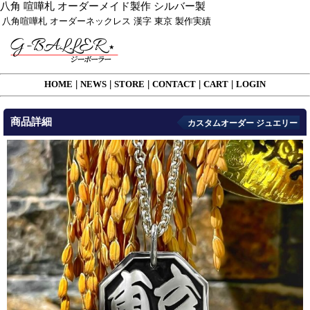
八角 喧嘩札 オーダーメイド製作 シルバー製
八角喧嘩札 オーダーネックレス 漢字 東京 製作実績
HOME
|
NEWS
|
STORE
|
CONTACT
|
CART
|
LOGIN
商品詳細
カスタムオーダー ジュエリー