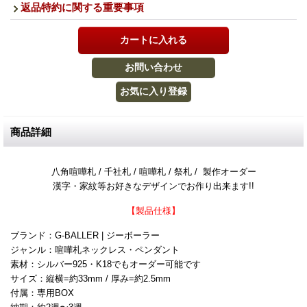
返品特約に関する重要事項
商品詳細
八角喧嘩札 / 千社札 / 喧嘩札 / 祭札 / 製作オーダー
漢字・家紋等お好きなデザインでお作り出来ます!!
【製品仕様】
ブランド：G‐BALLER | ジーボーラー
ジャンル：喧嘩札ネックレス・ペンダント
素材：シルバー925・K18でもオーダー可能です
サイズ：縦横=約33mm / 厚み=約2.5mm
付属：専用BOX