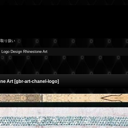
を取り扱い
Logo Design Rhinestone Art
ne Art
[
gbr-art-chanel-logo
]