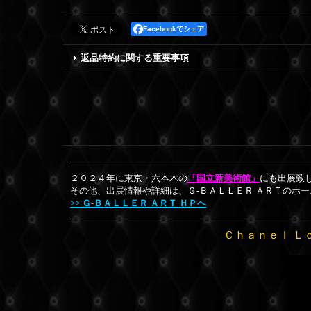
Facebookでシェア
返品特約に関する重要事項
２０２４年に東京・六本木の
「国立新美術館」
にも出展致
その他、出展情報や詳細は、Ｇ-ＢＡＬＬＥＲ ＡＲＴのホ
>> Ｇ-ＢＡＬＬＥＲ ＡＲＴ ＨＰへ
Ｃｈａｎｅｌ Ｌ