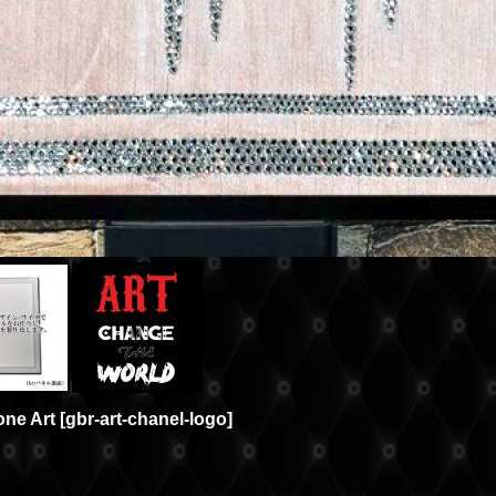
ne Art
[
gbr-art-chanel-logo
]