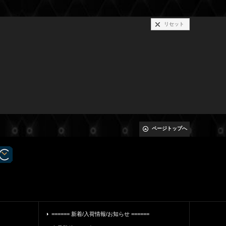
リセット
ページトップへ
====== 新着/入荷情報/お知らせ ======