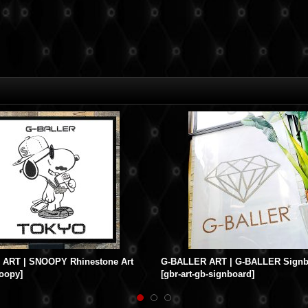
ART | SNOOPY Rhinestone Art
noopy
]
[
gbr-art-gb-signboard
]