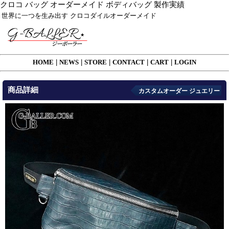
クロコ バッグ オーダーメイド ボディバッグ 製作実績
世界に一つを生み出す クロコダイルオーダーメイド
HOME
|
NEWS
|
STORE
|
CONTACT
|
CART
|
LOGIN
商品詳細
カスタムオーダー ジュエリー