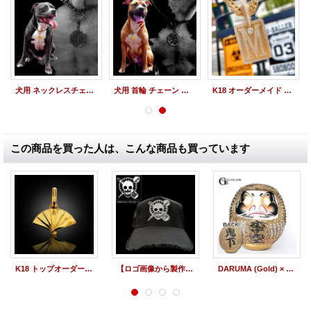
犬用 ネックレスチェーン 首輪 ペンダントトップ "武蔵" 八角 喧嘩札 オーダーメイド 特注 シルバー 18金 コーティング オーダーメイド製作
犬用 首輪 チェーン ネックレスペンダント "太尊" 八角 喧嘩札 オーダーメイド 特注 シルバー 18金 コーティング オーダーメイド製作
K18 オーダーメイド ペンダント ダイヤモンド "M" タグトップ Iced ジュエリー カスタムオーダー
この商品を買った人は、こんな商品も買っています
K18 トップオーダー 扇ペンダント "檜扇" オーダーメイド ジュエリー 製作実績
【ロゴ画像から製作可能】スワロフスキー カスタム オーダー キャップ 製作実績
DARUMA (Gold) × スワロフスキー デザインだるま フルオーダー ※ご希望の漢字をデザインして製作した実績となります