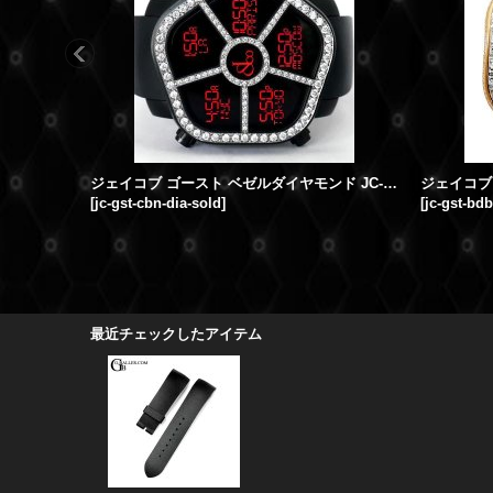
ジェイコブ ゴースト ベゼルダイヤモンド JC-GST-CBN JACOB&Co.時計
[
jc-gst-cbn-dia-sold
]
[
jc-gst-bd
最近チェックしたアイテム