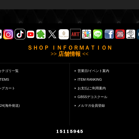
ＳＨＯＰ ＩＮＦＯＲＭＡＴＩＯＮ
>> 店舗情報 <<
カテゴリ一覧
営業日/イベント案内
ITEMS
ITEM RANKING
ングカート
お支払|ご利用案内
GBSSデコスクール
24(海外発送)
メルマガ会員登録