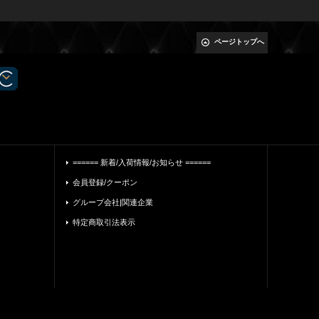
ページトップへ
====== 新着/入荷情報/お知らせ ======
会員登録/クーポン
グループ会社|関連企業
特定商取引法表示