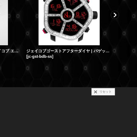
【新品 / 激レア】JACOB&CO ジェイコブ エピック X 純正レザーベルト 白 アリゲーター ストラップ
ジェイコブゴーストアフターダイヤ | バゲットダイヤモンド ベゼルカスタム JACOB&Co.時計
[
jc-gst-bdb-ss
]
[
jc-gst-ad
リセット