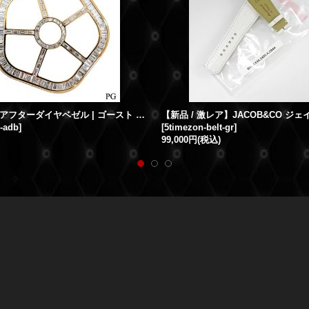
ジェイコブアフターダイヤベゼル | ゴースト バゲットダイヤモンドベゼル JACOB&Co.時計
b-adb
]
[
5timezon-belt-gr
]
99,000円
(税込)