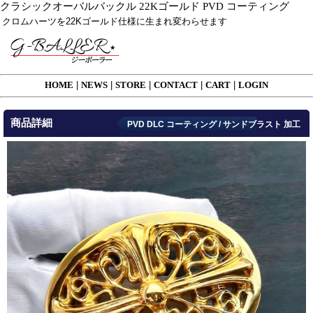
クラシックオーバルバックル 22Kゴールド PVD コーティング
クロムハーツを22Kゴールド仕様に生まれ変わらせます
HOME
|
NEWS
|
STORE
|
CONTACT
|
CART
|
LOGIN
商品詳細
PVD DLC コーティング / サンドブラスト 加工