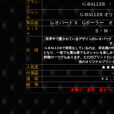
ブラン
G-BALLER
ド
ジャン
G-BALLER
オリ
ル
レオパード X Gボーラー 
製品名
Ｓｉｚ
Ｓ・Ｍ・
ｅ
世界中で愛されているデザインのレオパード
す
G-BALLERで表現をしているのは、存在感
仕 様
となり、一枚でも重ね着でもオシャレを楽しみ
特徴の一つでもあります。ただのプリントTシ
信のオリジナルプリン
★★
人気度
付属品
価 格
￥４，
納 期
本物で、是非 差をつ