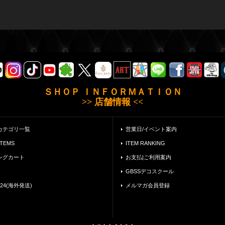
ＳＨＯＰ ＩＮＦＯＲＭＡＴＩＯＮ
>> 店舗情報 <<
カテゴリ一覧
営業日/イベント案内
ITEMS
ITEM RANKING
ングカート
お支払|ご利用案内
GBSSデコスクール
24(海外発送)
メルマガ会員登録