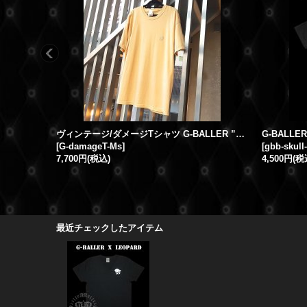
ヴィンテージ/ダメージTシャツ G-BALLER ”G”(Mustard)
[
G-damageT-Ms
]
[
gbb-skull-
7,700円
(税込)
4,500円
(税
最近チェックしたアイテム