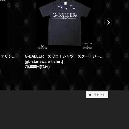
ナンバー5 キャップ G-BALLER オリジナル スワロフスキーCAP
G-BALLER スワロＴシャツ スター ジーボーラー オリジナル スワロフスキー シャツ
[
gb-star-swaro-t-shirt
]
[
plus-swa
75,680円
(税込)
0円
～
22,
リセット