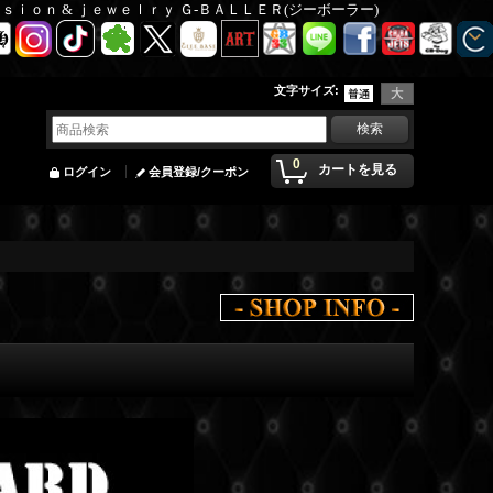
Ｆａｓｉｏｎ & ｊｅｗｅｌｒｙ Ｇ-ＢＡＬＬＥＲ(ジーボーラー)
文字サイズ
:
0
カートを見る
ログイン
会員登録/クーポン