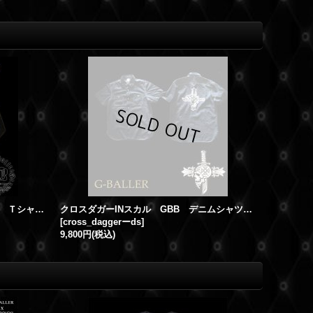
G-BALLER “CROWN-G” ラグラン Ｔシャツ ブランド メンズ ブラック×グレイ
クロスダガーINスカル GBB デニムシャツ バッククロム
[
cross_daggerーds
]
9,800円
(税込)