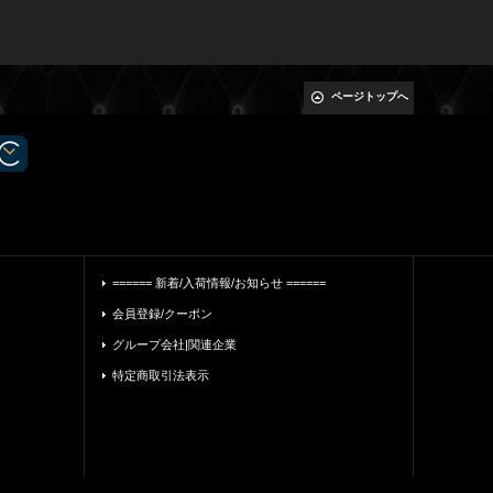
ページトップへ
====== 新着/入荷情報/お知らせ ======
会員登録/クーポン
グループ会社|関連企業
特定商取引法表示