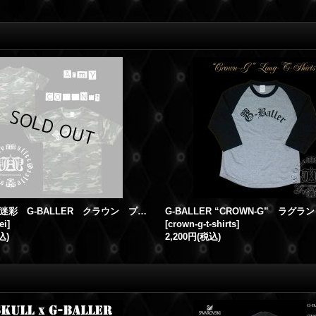
カモフラ 迷彩 G-BALLER クラウン プリント Ｔシャツ アーミーコマンド
ei
]
[
crown-g-t-shirts
]
込)
2,200円
(税込)