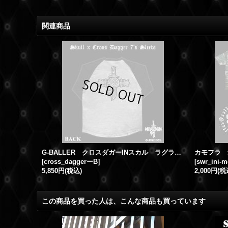
関連商品
G-BALLER クロスダガーINスカル ラグラン ロングTシャツ バッククロム タイプ
[
cross_daggerーB
]
[
swr_ini-m
5,850円
(税込)
2,000円
(税
この商品を買った人は、こんな商品も買っています