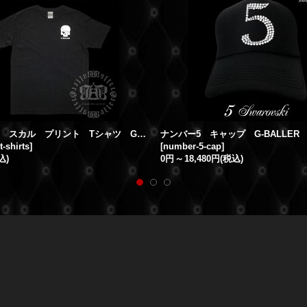
G-BALLER スカル プリント Tシャツ Gボーラー オリジナル スカルTシャツ
t-shirts
]
[
number-5-cap
]
込)
0円
～
18,480円
(税込)