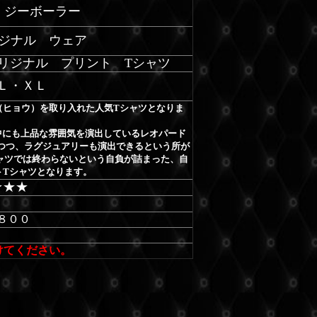
 / ジーボーラー
ジナル ウェア
オリジナル プリント Tシャツ
Ｌ・ＸＬ
（ヒョウ）を取り入れた人気Tシャツとなりま
。
の中にも上品な雰囲気を演出しているレオパード
つつ、ラグジュアリーも演出できるという所が
ャツでは終わらないという自負が詰まった、自
トTシャツとなります。
★★★
－
８００
けてください。