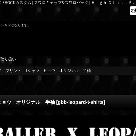
 G-SHOCKカスタム | スワロキャップ&スワロバッグ | Ｈｉｇｈ Ｃｌａｓｓ 
Tシャツとなります。
を取り扱い
パード プリント Tシャツ ヒョウ オリジナル 半袖
 ヒョウ オリジナル 半袖
[
gbb-leopard-t-shirts
]