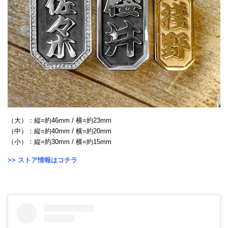
（大）：縦=約46mm / 横=約23mm
（中）：縦=約40mm / 横=約20mm
（小）：縦=約30mm / 横=約15mm
>> ストア情報はコチラ