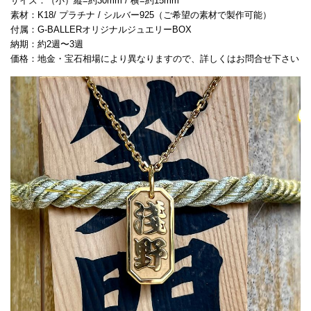
サイズ：（小）縦=約30mm / 横=約15mm
素材：K18/ プラチナ / シルバー925（ご希望の素材で製作可能）
付属：G-BALLERオリジナルジュエリーBOX
納期：約2週〜3週
価格：地金・宝石相場により異なりますので、詳しくはお問合せ下さい