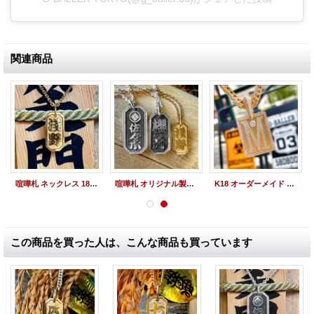
関連商品
喧嘩札 ネックレス 18金 オーダー 名前札 千住札 八角札 ペンダント オーダーメイド製作（小）
喧嘩札 オリジナル製作 漢字 オーダーネックレス 千社札 祭札 製作オーダー
K18 オーダーメイド ペンダント ダイヤモンド "M" タグトップ Iced ジュエリー カスタムオーダー
この商品を買った人は、こんな商品も買っています