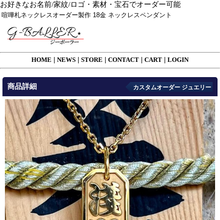
お好きなお名前/家紋/ロゴ・素材・宝石でオーダー可能
喧嘩札ネックレスオーダー製作 18金 ネックレスペンダント
HOME
|
NEWS
|
STORE
|
CONTACT
|
CART
|
LOGIN
商品詳細
カスタムオーダー ジュエリー