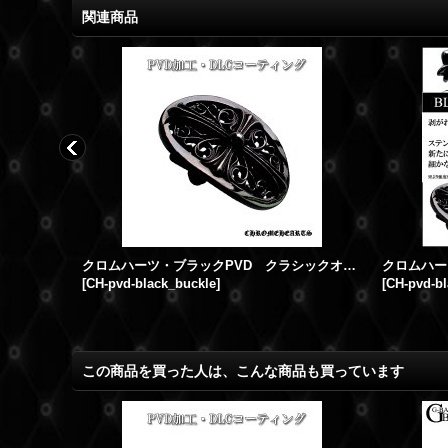
関連商品
D加工
クロムハーツ・ブラックPVD クラシックオーバル ベルトバックル
[
CH-pvd-black_buckle
]
[
CH-pvd-bl
この商品を買った人は、こんな商品も買っています