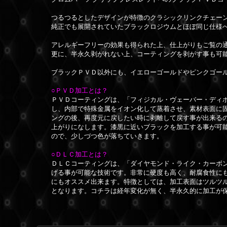
つるつるとしたデザインが特徴のクラシックリンクチェー
純正でも展開されていたブラックロジウムとほぼ同じ仕様
アレルギーフリーの効果も得られた上、仕上がりもご覧の
更に、半永久剥がれない上、コーティングを剥がす事も可
ブラックＰＶＤ以外にも、イエローゴールドやピンクゴー
○ＰＶＤ加工とは？
ＰＶＤコーティングは、「フィジカル・ヴェーバー・ディ
し、内部で特殊金属をイオン化して蒸着させ、素材表面に
ングの後、再度元に戻したい時に剥離して戻す事が出来る
上がりになします。漆黒に近いブラックを加工する事が可
ので、少しづつ色が落ちていきます。
○ＤＬＣ加工とは？
ＤＬＣコーティングは、「ダイヤモンド・ライク・カーボ
げる事が可能な技術です。非常に硬度も高く、耐腐食性に
にもオススメ出来ます。特徴としては、加工表面はツルツ
となります。
コチラは経年変化が無く、半永久的に加工が