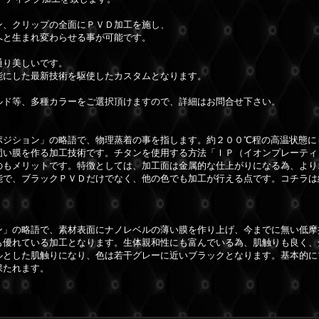
ン、クリップの全面にＰＶＤ加工を施し、
へと生まれ変わらせる事が可能です。
通り美しいです。
能にした最新技術を駆使したカスタムとなります。
ルド等、多種カラーをご選択頂けますので、詳細はお問合せ下さい。
ポジション」の略語で、物理蒸着の事を指します。約２００℃程の高温状態に
固い膜を作る加工技術です。チタンを使用する方法「ＩＰ（イオンプレーティ
のもメリットです。特徴としては、加工面は金属的な仕上がりになる為、より
能で、ブラックＰＶＤだけでなく、他の色でも加工が行える点です。コチラは
ン」の略語で、素材表面にナノレベルの薄い膜を作り上げ、今までに無い低摩
も優れている加工となります。生体親和性にも富んでいる為、肌触りも良く、
ルとした肌触りになり、色は若干グレーに近いブラックとなります。基本的に
保たれます。