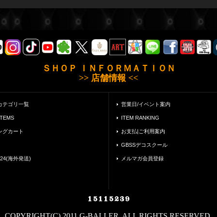
ＳＨＯＰ ＩＮＦＯＲＭＡＴＩＯＮ
>> 店舗情報 <<
カテゴリ一覧
営業日/イベント案内
ITEMS
ITEM RANKING
ングカート
お支払|ご利用案内
GBSSデコスクール
24(海外発送)
メルマガ会員登録
COPYRIGHT(C) 2011 G-BALLER. ALL RIGHTS RESERVED.