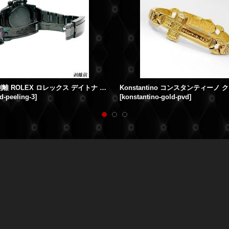
PVD加工 剥離 ROLEX ロレックス デイトナ 116520 PVDコーティング剥がし ベルト ブレスレット バックル
d-peeling-3
]
[
konstantino-gold-pvd
]