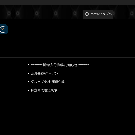
ページトップへ
====== 新着/入荷情報/お知らせ ======
会員登録/クーポン
グループ会社|関連企業
特定商取引法表示