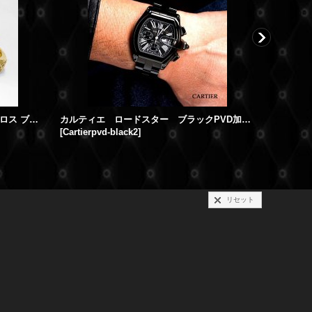
Konstantino コンスタンティーノ クロス ブレスレット ゴールド PVDコーティング
カルティエ ロードスター ブラックPVD加工/DLCコーティング
[
Cartierpvd-black2
]
[
bichrono
リセット