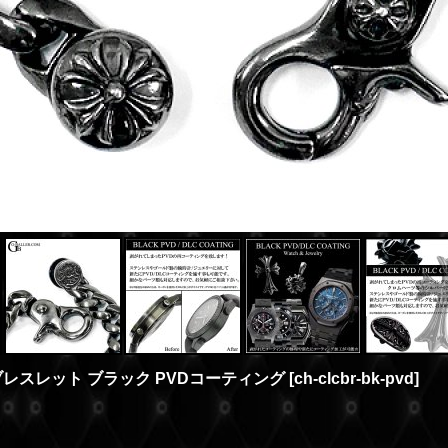
プブレスレット ブラック PVDコーティング
[
ch-clcbr-bk-pvd
]