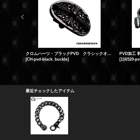
クロムハーツ・ブラックPVD クラシックオーバル ベルトバックル
[
CH-pvd-black_buckle
]
[
116520-pv
最近チェックしたアイテム