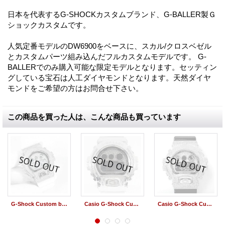
日本を代表するG-SHOCKカスタムブランド、G-BALLER製Ｇ
ショックカスタムです。
人気定番モデルのDW6900をベースに、スカル/クロスベゼル
とカスタムパー­ツ組み込んだフルカスタムモデルです。 G-
BALLERでのみ購入可能な限定モデルとなります。セッティン
グしている宝石は人­工ダイヤモンドとなります。天然ダイヤ
モンドをご希望の方はお問合せ下さい。
この商品を買った人は、こんな商品も買っています
G-Shock Custom by G-BALLER | DW6900 Mirror Dial Rhodium Coating Diamond
Casio G-Shock Custom by G-BALLER | DW6900 DoubleLine Rhodium Coating Diamond
Casio G-Shock Custom by G-BALLER | DW6900 Rhodium Coating Diamond