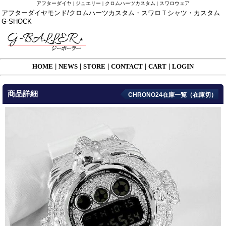
アフターダイヤ | ジュエリー | クロムハーツカスタム | スワロウェア
アフターダイヤモンド/クロムハーツカスタム・スワロＴシャツ・カスタム
G-SHOCK
HOME
|
NEWS
|
STORE
|
CONTACT
|
CART
|
LOGIN
商品詳細
CHRONO24在庫一覧（在庫切）