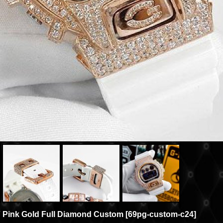
Pink Gold Full Diamond Custom
[
69pg-custom-c24
]