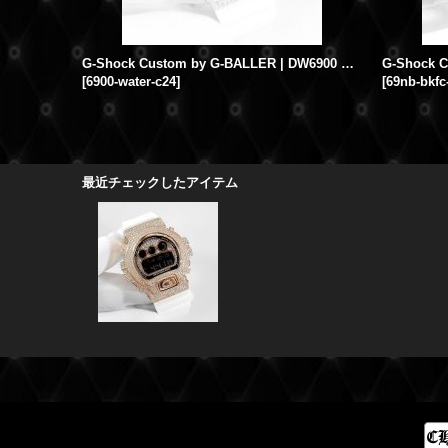
G-Shock Custom by G-BALLER | DW6900 Mirror Dial Rhodium Coating Diamond
[
6900-water-c24
]
[
69nb-bkfc
最近チェックしたアイテム