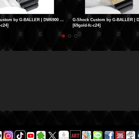
G-Shock Custom by G-BALLER | DW6900 Black Coating Diamond
-c24
]
[
69gold-fc-c24
]