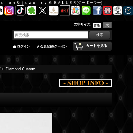
Ｆａｓｉｏｎ & ｊｅｗｅｌｒｙ Ｇ-ＢＡＬＬＥＲ(ジーボーラー)
文字サイズ
:
0
カートを見る
ログイン
会員登録/クーポン
ull Diamond Custom