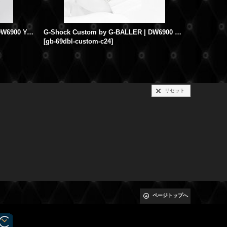
G-Shock Custom by G-BALLER | DW6900 Yellow Gold Coating Diamond
G-Shock Custom by G-BALLER | DW6900 DoubleLine Rhodium Coating Diamond
[
gb-69dbl-custom-c24
]
[
dw6900-c
リセット
ページトップへ