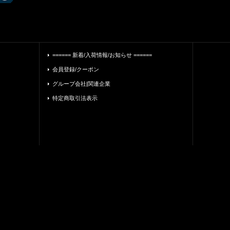
====== 新着/入荷情報/お知らせ ======
会員登録/クーポン
グループ会社|関連企業
特定商取引法表示