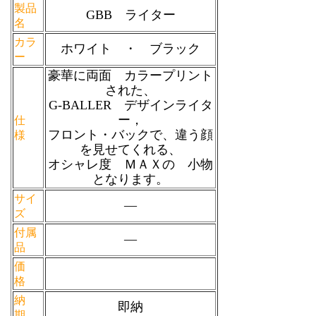
製品
GBB ライター
名
カラ
ホワイト ・ ブラック
ー
豪華に両面 カラープリント
された、
G-BALLER デザインライタ
ー，
仕
フロント・バックで、違う顔
様
を見せてくれる、
オシャレ度 ＭＡＸの 小物
となります。
サイ
―
ズ
付属
―
品
価
格
納
即納
期