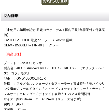
商品詳細
【未使用 / 40周年記念 限定コラボモデル / 国内正規1年保証付 / 付属完
備】
CASIO G-SHOCK 電波 ソーラー Bluetooth 搭載
GMW－B5000EH－1JR 40ｔｈ グレー
【商品仕様】
ブランド：CASIO | カシオ
製品名：40ｔｈ Anniversary G-SHOCK×ERIC HAZE（エリック・ヘイ
ズ） コラボモデル
型番 ：GMW-B5000EH-1JR
仕様 ：フルメタル / クォーツ / タフソーラー / 電波時計 / モバイルリ
ンク機能 / ワールドタイム / ストップウォッチ / タイマー / アラーム /
フルオートカレンダー / デイデイト表示 / １２/２４時間切替
サイズ：約49.3ｍｍ ｘ 43.2ｍｍ（リューズ含まず）
腕周り：約21ｃｍ
文字盤：グレー