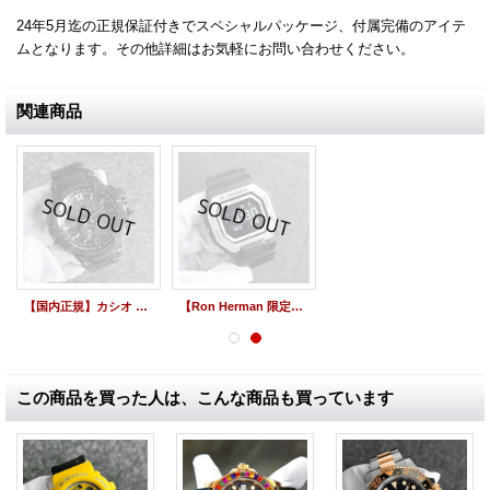
24年5月迄の正規保証付きでスペシャルパッケージ、付属完備のアイテ
ムとなります。その他詳細はお気軽にお問い合わせください。
関連商品
【国内正規】カシオ G-SHOCK MASTER OF G-AIR スカイコックピット グラビティマスター ブラック GW-A1000FC ソーラー電波時計 /2343
【Ron Herman 限定コラボ / 国内正規 / 展示未使用】カシオ G-SHOCK x ロンハーマン 別注モデル GBX-100 Bluetooth モバイルリンク機能 /2343
この商品を買った人は、こんな商品も買っています