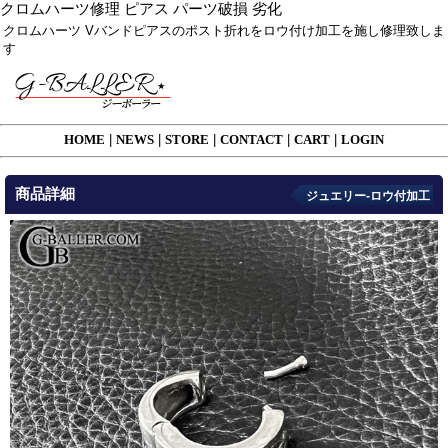
クロムハーツ修理 ピアス パーツ破損 劣化
クロムハーツ Vバンドピアスのポスト折れをロウ付け加工を施し修理致しま
す
HOME
|
NEWS
|
STORE
|
CONTACT
|
CART
|
LOGIN
商品詳細
ジュエリー-ロウ付加工