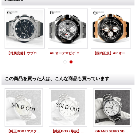
【付属完備】ウブロ クラシックフュージョン クロノグラフ ラバー ブラック 541.NX.1171.RX 42mm 極美品 / 22820
AP オーデマピゲ ロイヤル オーク オフショア クロノグラフ 44mm 26400IO.OO.A004CA.01
【国内正規】AP オーデマピゲ ロイヤル オーク オフショア クロノグラフ 44mm PG 26401RO.OO.A002CA.01
この商品を買った人は、こんな商品も買っています
【純正BOX / マスターショップ限定】GRAND SEIKO グランドセイコー スプリングドライブ パワーリザーブ SBGA083 シルバー / 231215
【純正BOX / 取説】GRAND SEIKO グランドセイコー ヘリテージコレクション スプリングドライブ パワーリザーブ デイト SBGA225 白盤 /23320
GRAND SEIKO SBGX053 Quartz Date White Guilloche Dial 9F62-0AA1