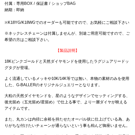
付属：専用BOX / 保証書 / ショップBAG
納期：即納
※K18YG/K18WGでのオーダーも可能ですので、お気軽にご相談下さい
※ネックレスチェーンは付属しませんが、別途ご用意可能ですので、ご
希望の方はご相談下さい。
【製品説明】
18Kピンクゴールドと天然ダイヤモンドを使用したラグジュアリードッ
グタグが登場。
よく流通しているメッキや10K/14K等では無い、本物の素材のみを使用
した、G-BALLERのオリジナルジュエリーとなります。
大粒の天然ダイヤモンドを、星のようなデザインでセッティングする、
後光留め（五光留め/星留め）で仕上る事で、より一層ダイヤが映える
アイテムです。
また、丸カンは内径に余裕を持たせたオーバル状に仕上げている為、あ
りがちな付けたいチェーンが通らないという事も殆んど御座いません。