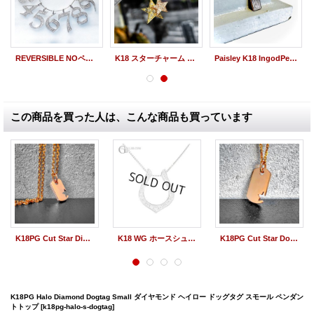
REVERSIBLE NOペンダント ダイヤモンド
K18 スターチャーム MINI パヴェダイヤモンド PG/YG/WG
Paisley K18 IngodPendant, ペイズリー インゴットペンダント
この商品を買った人は、こんな商品も買っています
K18PG Cut Star Diamond Dogtag Small カットスター ダイヤモンド ドッグタグ スモール ペンダントトップ
K18 WG ホースシュー ペンダント ダイヤモンド
K18PG Cut Star Dogtag Large カットスター ドッグタグ ラージ ペンダントトップ
K18PG Halo Diamond Dogtag Small ダイヤモンド ヘイロー ドッグタグ スモール ペンダン
トトップ
[k18pg-halo-s-dogtag]