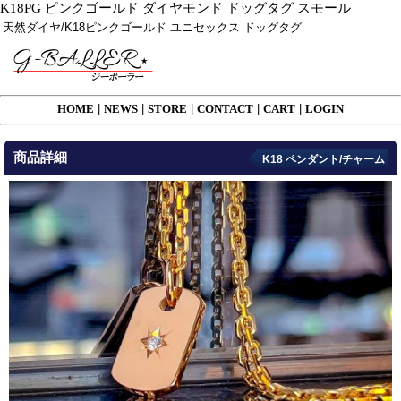
K18PG ピンクゴールド ダイヤモンド ドッグタグ スモール
天然ダイヤ/K18ピンクゴールド ユニセックス ドッグタグ
HOME
|
NEWS
|
STORE
|
CONTACT
|
CART
|
LOGIN
商品詳細
K18 ペンダント/チャーム