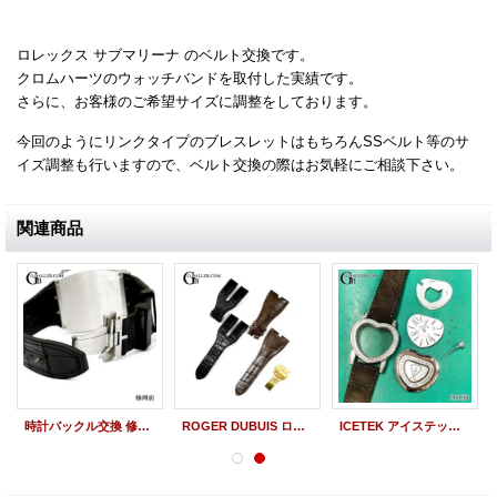
ロレックス サブマリーナ のベルト交換です。
クロムハーツのウォッチバンドを取付した実績です。
さらに、お客様のご希望サイズに調整をしております。
今回のようにリンクタイプのブレスレットはもちろんSSベルト等のサ
イズ調整も行いますので、ベルト交換の際はお気軽にご相談下さい。
関連商品
時計バックル交換 修理 フランクミュラー ヴァンガード V45 Dバックル 留具 新品 純正品
ROGER DUBUIS ロジェデュブイ ベルト製作 クロコダイル/ラバー トゥーマッチ デュアルタイム T31 98475 56 37-DT 世界限定28本
ICETEK アイステック ダイヤ留直し ダイヤモンド割れ 電池交換