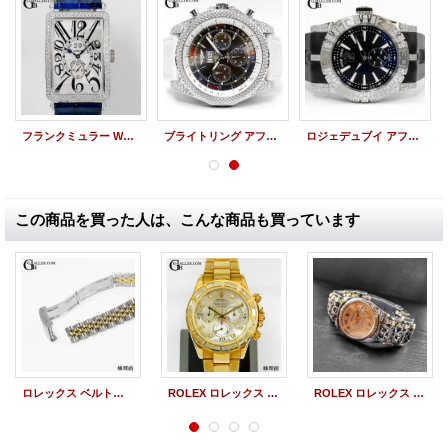
フランクミュラー WG ロングアイランド グランギシェ 1200S6GG アフターダイヤ
ブライトリング アフターダイヤ ベントレー クロノグラフ A44362 ブラウンダイヤル
ロジェデュブイ アフターダイヤ ニューイージーダイバー SED46 ベゼル ケース アフターダイヤ
この商品を買った人は、こんな商品も買っています
ロレックス ベルト修理 デイトジャスト ブレス修理
ROLEX ロレックス デイトナ 116508NG 新品仕上げ ポリッシュ加工（アフターダイヤ製品）
ROLEX ロレックス デイトジャスト 126231 CHROME HEARTS クロムハーツ ローラーウォッチバンド オーバーホール（アフターダイヤ製品）