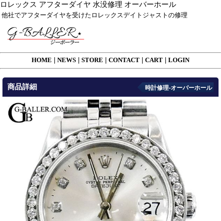
ロレックス アフターダイヤ 水没修理 オーバーホール
他社でアフターダイヤを受けたロレックスデイトジャストの修理
HOME
|
NEWS
|
STORE
|
CONTACT
|
CART
|
LOGIN
商品詳細
時計修理-オーバーホール