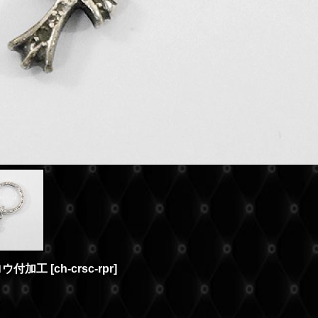
ロウ付加工
[
ch-crsc-rpr
]