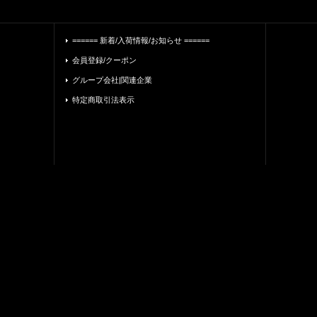
====== 新着/入荷情報/お知らせ ======
会員登録/クーポン
グループ会社|関連企業
特定商取引法表示