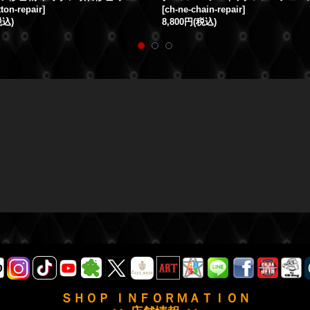
ton-repair
]
[
ch-ne-chain-repair
]
税込)
8,800円
(税込)
ＳＨＯＰ ＩＮＦＯＲＭＡＴＩＯＮ