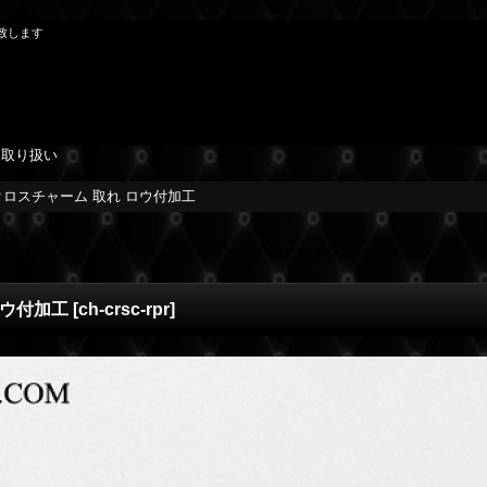
理致します
を取り扱い
クロスチャーム 取れ ロウ付加工
ロウ付加工
[
ch-crsc-rpr
]