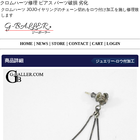
クロムハーツ修理 ピアス パーツ破損 劣化
クロムハーツ JOJOイヤリングのチェーン切れをロウ付け加工を施し修理致
します
HOME
|
NEWS
|
STORE
|
CONTACT
|
CART
|
LOGIN
商品詳細
ジュエリー-ロウ付加工