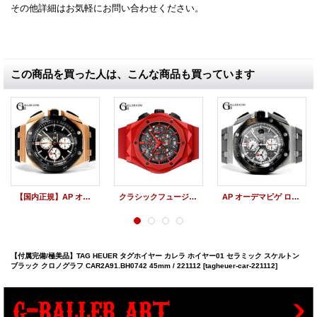
その他詳細はお気軽にお問い合わせください。
この商品を買った人は、こんな商品も買っています
【国内正規】AP オーデマピゲ ロイヤル オーク オフショア クロノグラフ 44mm PG 26401RO.OO.A002CA.01
クラシックフュージョン アエロフュージョン クロノグラフ オーリンスキー レッドマジック 45mm 525.CF.0130.RX.ORL19 ウブロ 新品
AP オーデマピゲ ロイヤル オーク オフショア クロノグラフ 44mm 26400IO.OO.A004CA.01
【付属完備/極美品】TAG HEUER タグホイヤー カレラ ホイヤー01 セラミック スケルトン
ブラック クロノグラフ CAR2A91.BH0742 45mm / 221112
[tagheuer-car-221112]