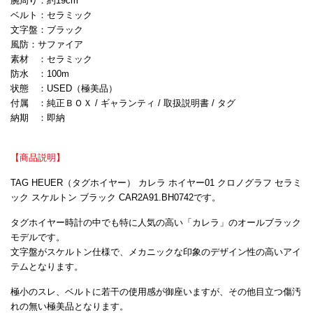
腕周り：約19cm
ベルト：セラミック
文字盤：ブラック
風防：サファイア
素材 ：セラミック
防水 ：100m
状態 ：USED（極美品）
付属 ：純正ＢＯＸ / ギャランティ / 取扱説明書 / タグ
納期 ：即納
【商品説明】
TAG HEUER（タグホイヤー） カレラ ホイヤー01 クロノグラフ セラミ
ック スケルトン ブラック CAR2A91.BH0742です。
タグホイヤー時計の中でも特に人気の高い「カレラ」のオールブラック
モデルです。
文字盤がスケルトン仕様で、メカニックな印象のデザイン性の高いアイ
テムとなります。
極小のスレ、ベルトに若干の使用感が御座いますが、その他目立つ傷汚
れの無い極美品となります。