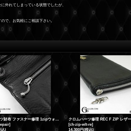
全に外れてしまっている状態でしたが、
。
すので、お気軽にご相談下さい。
クロムハーツ財布 ファスナー修理 1zipウォレット 引手修理
repair
]
[
ch-zip-wlt-re
]
税込)
14,300円
(税込)