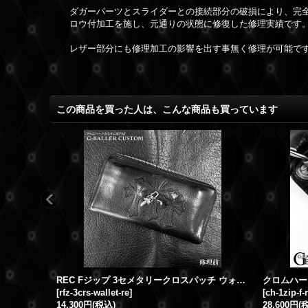
ダガーパーツとスライダーとの接続部分の破損により、完
ロウ付加工を施し、元通りの状態に修復した修理実績です
レザー部分にも修理加工の影響を出す事無く修理が可能で
この商品を買った人は、こんな商品も買っています
REC Fジップ 3セメタリークロスパッチ ウォレット 修理
[
rfz-3crs-wallet-re
]
[
ch-1zip-f-
14,300円
(税込)
28,600円
(