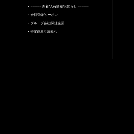
====== 新着/入荷情報/お知らせ ======
会員登録/クーポン
グループ会社|関連企業
特定商取引法表示