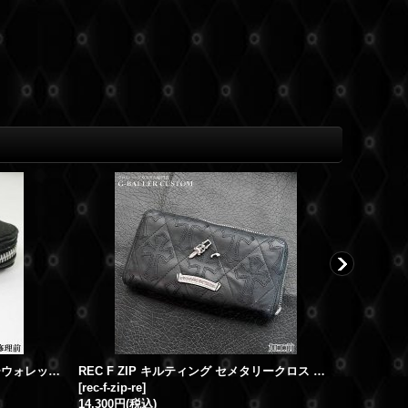
クロムハーツ修理 REC F ZIP レザーウォレット ダガーファスナー修理 破損取れ
REC F ZIP キルティング セメタリークロス ジップファスナー修理
[
rec-f-zip-re
]
[
ch-rzip-wl
14,300円
(税込)
41,800円
(