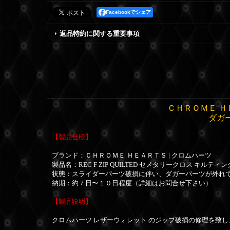
Facebookでシェア
返品特約に関する重要事項
ＣＨＲＯＭＥ Ｈ
ダガー
【製品仕様】
ブランド：
ＣＨＲＯＭＥ ＨＥＡＲＴＳ | クロムハーツ
製品名：
REC F ZIP QUILTED セメタリークロス キルティ
状態：スライダーパーツ破損に伴い、ダガーパーツが外れ
納期：約７日〜１０日程度（詳細はお問合せ下さい）
【製品説明】
クロムハーツ レザーウォレット のジップ破損の修理を致し