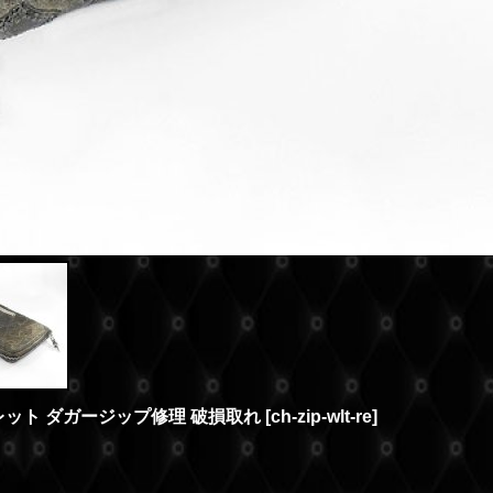
ォレット ダガージップ修理 破損取れ
[
ch-zip-wlt-re
]